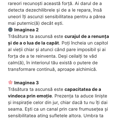
rareori recunoști această forță. Ai darul de a
detecta dezechilibrele și de a le repara, însă
uneori îți ascunzi sensibilitatea pentru a părea
mai puternic(ă) decât ești.
Imaginea 2
Trăsătura ta ascunsă este
curajul de a renunța
și de a o lua de la capăt
. Poți încheia un capitol
al vieții chiar și atunci când pare imposibil și ai
forța de a te reinventa. Deși ceilalți te văd
calm(ă), în interiorul tău există o putere de
transformare continuă, aproape alchimică.
Imaginea 3
Trăsătura ta ascunsă este
capacitatea de a
vindeca prin emoție
. Prezența ta aduce liniște
și inspirație celor din jur, chiar dacă tu nu îți dai
seama. Ești ca un canal prin care frumusețea și
sensibilitatea ating sufletele altora. Umbra ta