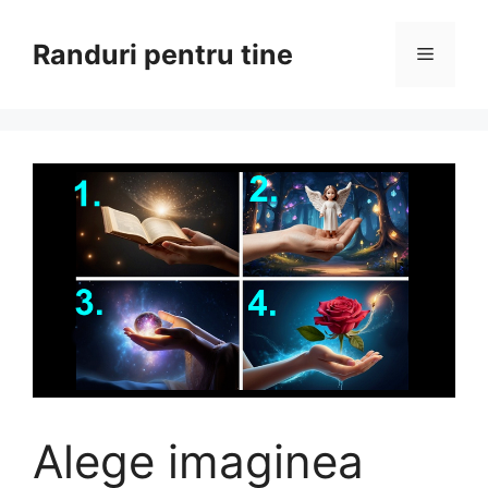
Sari
la
Randuri pentru tine
Meniu
conținut
Alege imaginea