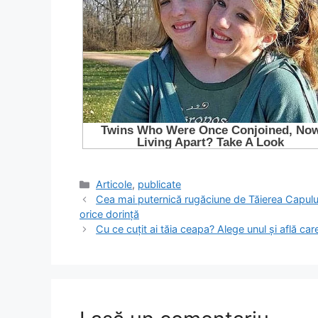
Categorii
Articole
,
publicate
Cea mai puternică rugăciune de Tăierea Capului S
orice dorinţă
Cu ce cuțit ai tăia ceapa? Alege unul și află ca