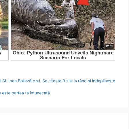
f. Ioan Botezătorul. Se citeşte 9 zile la rând şi îndeplineşte
re este partea ta întunecată