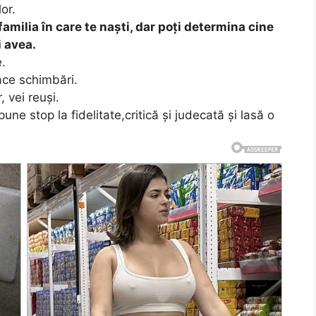
lor.
amilia în care te naști, dar poți determina cine
i avea.
e.
ace schimbări.
, vei reuși.
e stop la fidelitate,critică și judecată și lasă o