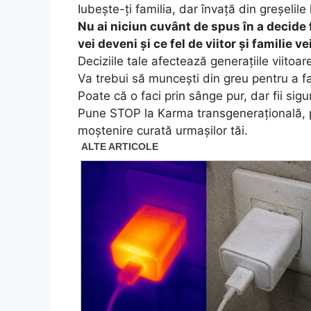
Iubește-ți familia, dar învață din greșelile 
Nu ai niciun cuvânt de spus în a decide f
vei deveni și ce fel de viitor și familie ve
Deciziile tale afectează generațiile viitoar
Va trebui să muncești din greu pentru a f
Poate că o faci prin sânge pur, dar fii sigur
Pune STOP la Karma transgenerațională, pun
moștenire curată urmașilor tăi.