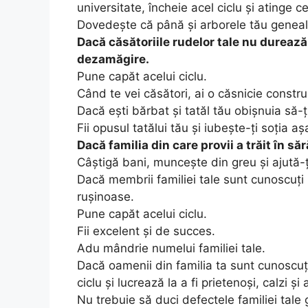
universitate, încheie acel ciclu și atinge ce
Dovedește că până și arborele tău geneal
Dacă căsătoriile rudelor tale nu durează n
dezamăgire.
Pune capăt acelui ciclu.
Când te vei căsători, ai o căsnicie constru
Dacă ești bărbat și tatăl tău obișnuia să-
Fii opusul tatălui tău și iubește-ți soția 
Dacă familia din care provii a trăit în săr
Câștigă bani, muncește din greu și ajută-ț
Dacă membrii familiei tale sunt cunoscuți
rușinoase.
Pune capăt acelui ciclu.
Fii excelent și de succes.
Adu mândrie numelui familiei tale.
Dacă oamenii din familia ta sunt cunoscuți
ciclu și lucrează la a fi prietenoși, calzi și
Nu trebuie să duci defectele familiei tale