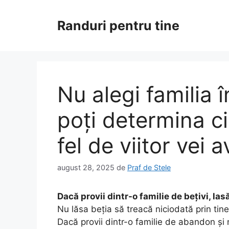
Sari
la
Randuri pentru tine
conținut
Nu alegi familia î
poți determina ci
fel de viitor vei 
august 28, 2025
de
Praf de Stele
Dacă provii dintr-o familie de bețivi, las
Nu lăsa beția să treacă niciodată prin tin
Dacă provii dintr-o familie de abandon și