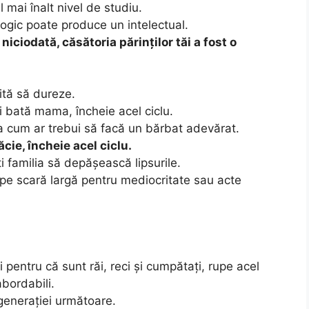
l mai înalt nivel de studiu.
ogic poate produce un intelectual.
iciodată, căsătoria părinților tăi a fost o
ită să dureze.
ți bată mama, încheie acel ciclu.
așa cum ar trebui să facă un bărbat adevărat.
ăcie, încheie acel ciclu.
i familia să depășească lipsurile.
 pe scară largă pentru mediocritate sau acte
 pentru că sunt răi, reci și cumpătați, rupe acel
 abordabili.
 generației următoare.