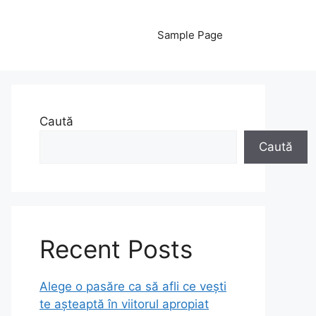
Sample Page
Caută
Caută
Recent Posts
Alege o pasăre ca să afli ce vești
te așteaptă în viitorul apropiat