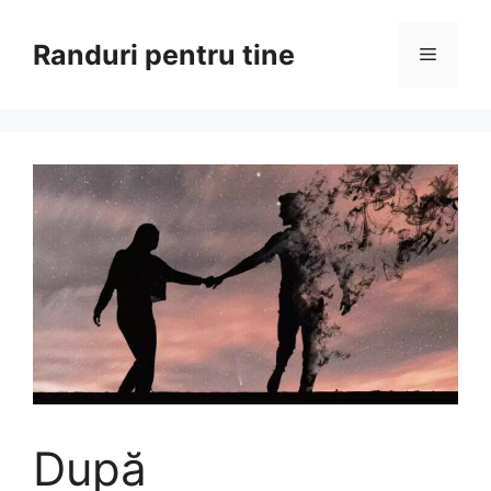
Sari
la
Randuri pentru tine
Meniu
conținut
După