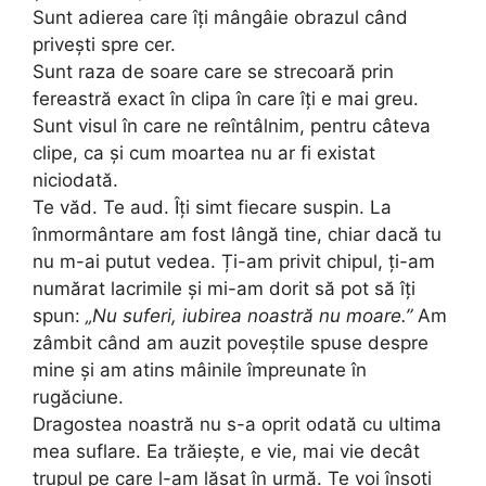
Sunt adierea care îți mângâie obrazul când
privești spre cer.
Sunt raza de soare care se strecoară prin
fereastră exact în clipa în care îți e mai greu.
Sunt visul în care ne reîntâlnim, pentru câteva
clipe, ca și cum moartea nu ar fi existat
niciodată.
Te văd. Te aud. Îți simt fiecare suspin. La
înmormântare am fost lângă tine, chiar dacă tu
nu m-ai putut vedea. Ți-am privit chipul, ți-am
numărat lacrimile și mi-am dorit să pot să îți
spun:
„Nu suferi, iubirea noastră nu moare.”
Am
zâmbit când am auzit poveștile spuse despre
mine și am atins mâinile împreunate în
rugăciune.
Dragostea noastră nu s-a oprit odată cu ultima
mea suflare. Ea trăiește, e vie, mai vie decât
trupul pe care l-am lăsat în urmă. Te voi însoți