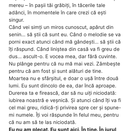
mereu – în pașii tăi grăbiți, în tăcerile tale
adânci, în momentele în care crezi că ești
singur.
Când vei simți un miros cunoscut, apărut din
senin… să știi că sunt eu. Când o melodie se va
porni exact atunci când mă gândești… să știi că
îți răspund. Când liniștea din casă va fi greu de
dus… ascult-o. E vocea mea, dar fără cuvinte.
Nu plânge pentru că nu mă mai vezi. Zâmbește
pentru că am fost și sunt alături de tine.
Moartea nu e sfârșitul, e doar o ușă între două
lumi. Eu sunt dincolo de ea, dar încă aproape.
Durerea ta e firească, dar să nu uiți niciodată:
iubirea noastră e veșnică. Și atunci când îți va fi
cel mai greu, ridică-ți privirea spre cer și spune-
mi numele. Îți voi răspunde în felul meu, pentru
că nu am să te las niciodată.
Eu nu am plecat. Eu sunt aici. În tine. În jurul