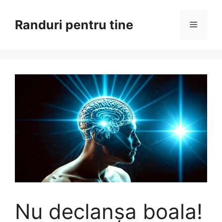
Sari
la
Randuri pentru tine
Meniu
conținut
Nu declanșa boala!