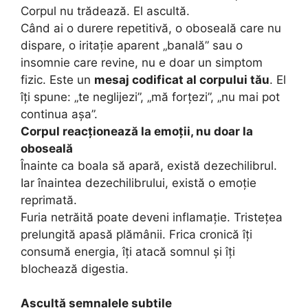
Corpul nu trădează. El ascultă.
Când ai o durere repetitivă, o oboseală care nu
dispare, o iritație aparent „banală” sau o
insomnie care revine, nu e doar un simptom
fizic. Este un
mesaj codificat al corpului tău
. El
îți spune: „te neglijezi”, „mă forțezi”, „nu mai pot
continua așa”.
Corpul reacționează la emoții, nu doar la
oboseală
Înainte ca boala să apară, există dezechilibrul.
Iar înaintea dezechilibrului, există o emoție
reprimată.
Furia netrăită poate deveni inflamație. Tristețea
prelungită apasă plămânii. Frica cronică îți
consumă energia, îți atacă somnul și îți
blochează digestia.
Ascultă semnalele subtile