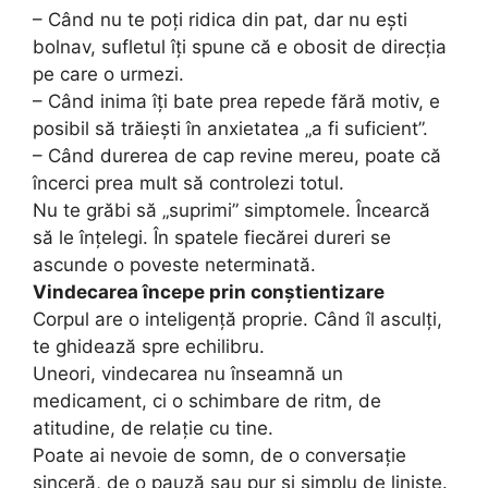
– Când nu te poți ridica din pat, dar nu ești
bolnav, sufletul îți spune că e obosit de direcția
pe care o urmezi.
– Când inima îți bate prea repede fără motiv, e
posibil să trăiești în anxietatea „a fi suficient”.
– Când durerea de cap revine mereu, poate că
încerci prea mult să controlezi totul.
Nu te grăbi să „suprimi” simptomele. Încearcă
să le înțelegi. În spatele fiecărei dureri se
ascunde o poveste neterminată.
Vindecarea începe prin conștientizare
Corpul are o inteligență proprie. Când îl asculți,
te ghidează spre echilibru.
Uneori, vindecarea nu înseamnă un
medicament, ci o schimbare de ritm, de
atitudine, de relație cu tine.
Poate ai nevoie de somn, de o conversație
sinceră, de o pauză sau pur și simplu de liniște.