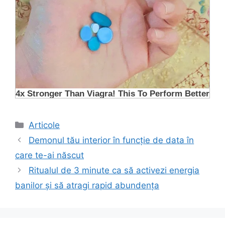
Categorii
Articole
Demonul tău interior în funcție de data în
care te-ai născut
Ritualul de 3 minute ca să activezi energia
banilor și să atragi rapid abundența