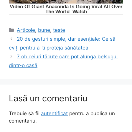
Categorii
Articole
,
bune
,
teste
20 de gesturi simple, dar esențiale: Ce să
eviți pentru a-ți proteja sănătatea
7 obiceiuri tăcute care pot alunga belșugul
dintr-o casă
Lasă un comentariu
Trebuie să fii
autentificat
pentru a publica un
comentariu.