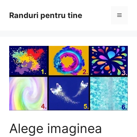
Sari
la
Randuri pentru tine
Meniu
conținut
Alege imaginea