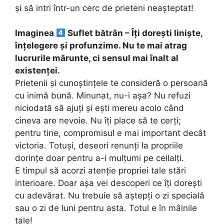
și să intri într-un cerc de prieteni neașteptat!
Imaginea
Suflet bătrân – Îți dorești liniște,
înțelegere și profunzime. Nu te mai atrag
lucrurile mărunte, ci sensul mai înalt al
existenței.
Prietenii și cunoștințele te consideră o persoană
cu inimă bună. Minunat, nu-i așa? Nu refuzi
niciodată să ajuți și ești mereu acolo când
cineva are nevoie. Nu îți place să te cerți;
pentru tine, compromisul e mai important decât
victoria. Totuși, deseori renunți la propriile
dorințe doar pentru a-i mulțumi pe ceilalți.
E timpul să acorzi atenție propriei tale stări
interioare. Doar așa vei descoperi ce îți dorești
cu adevărat. Nu trebuie să aștepți o zi specială
sau o zi de luni pentru asta. Totul e în mâinile
tale!