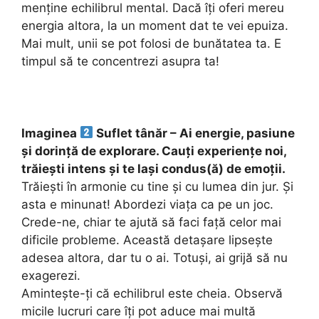
menține echilibrul mental. Dacă îți oferi mereu
energia altora, la un moment dat te vei epuiza.
Mai mult, unii se pot folosi de bunătatea ta. E
timpul să te concentrezi asupra ta!
Imaginea
Suflet tânăr – Ai energie, pasiune
și dorință de explorare. Cauți experiențe noi,
trăiești intens și te lași condus(ă) de emoții.
Trăiești în armonie cu tine și cu lumea din jur. Și
asta e minunat! Abordezi viața ca pe un joc.
Crede-ne, chiar te ajută să faci față celor mai
dificile probleme. Această detașare lipsește
adesea altora, dar tu o ai. Totuși, ai grijă să nu
exagerezi.
Amintește-ți că echilibrul este cheia. Observă
micile lucruri care îți pot aduce mai multă