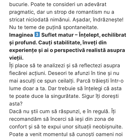
bucurie. Poate te consideri un adevărat
pragmatic, dar un strop de romantism nu a
stricat niciodată nimănui. Așadar, îndrăznește!
Nu te teme de puțină spontaneitate.
Imaginea
Suflet matur – Înțelept, echilibrat
și profund. Cauți stabilitate, înveți din
experiențe și ai o perspectivă realistă asupra
vieții.
Îți place să te analizezi și să reflectezi asupra
fiecărei acțiuni. Deseori te afunzi în tine și nu
mai asculți ce spun ceilalți. Parcă trăiești într-o
lume doar a ta. Dar trebuie să înțelegi că asta
te poate duce la singurătate. Sigur îți dorești
asta?
Dacă nu știi cum să răspunzi, e în regulă. Îți
recomandăm să încerci să ieși din zona de
confort și să te expui unor situații neobișnuite.
Poate a venit momentul să cunoști oameni noi