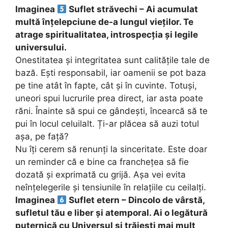
Imaginea
Suflet străvechi – Ai acumulat
multă înțelepciune de-a lungul vieților. Te
atrage spiritualitatea, introspecția și legile
universului.
Onestitatea și integritatea sunt calitățile tale de
bază. Ești responsabil, iar oamenii se pot baza
pe tine atât în fapte, cât și în cuvinte. Totuși,
uneori spui lucrurile prea direct, iar asta poate
răni. Înainte să spui ce gândești, încearcă să te
pui în locul celuilalt. Ți-ar plăcea să auzi totul
așa, pe față?
Nu îți cerem să renunți la sinceritate. Este doar
un reminder că e bine ca franchețea să fie
dozată și exprimată cu grijă. Așa vei evita
neînțelegerile și tensiunile în relațiile cu ceilalți.
Imaginea
Suflet etern – Dincolo de vârstă,
sufletul tău e liber și atemporal. Ai o legătură
puternică cu Universul și trăiești mai mult