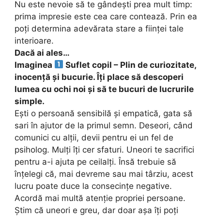
Nu este nevoie să te gândești prea mult timp:
prima impresie este cea care contează. Prin ea
poți determina adevărata stare a ființei tale
interioare.
Dacă ai ales…
Imaginea
Suflet copil – Plin de curiozitate,
inocență și bucurie. Îți place să descoperi
lumea cu ochi noi și să te bucuri de lucrurile
simple.
Ești o persoană sensibilă și empatică, gata să
sari în ajutor de la primul semn. Deseori, când
comunici cu alții, devii pentru ei un fel de
psiholog. Mulți îți cer sfaturi. Uneori te sacrifici
pentru a-i ajuta pe ceilalți. Însă trebuie să
înțelegi că, mai devreme sau mai târziu, acest
lucru poate duce la consecințe negative.
Acordă mai multă atenție propriei persoane.
Știm că uneori e greu, dar doar așa îți poți