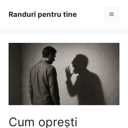
Sari
la
Randuri pentru tine
Meniu
conținut
Cum oprești