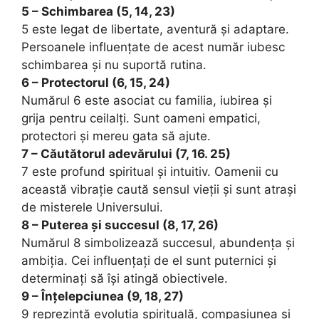
5 – Schimbarea (5, 14, 23)
5 este legat de libertate, aventură și adaptare.
Persoanele influențate de acest număr iubesc
schimbarea și nu suportă rutina.
6 – Protectorul (6, 15, 24)
Numărul 6 este asociat cu familia, iubirea și
grija pentru ceilalți. Sunt oameni empatici,
protectori și mereu gata să ajute.
7 – Căutătorul adevărului (7, 16. 25)
7 este profund spiritual și intuitiv. Oamenii cu
această vibrație caută sensul vieții și sunt atrași
de misterele Universului.
8 – Puterea și succesul (8, 17, 26)
Numărul 8 simbolizează succesul, abundența și
ambiția. Cei influențați de el sunt puternici și
determinați să își atingă obiectivele.
9 – Înțelepciunea (9, 18, 27)
9 reprezintă evoluția spirituală, compasiunea și