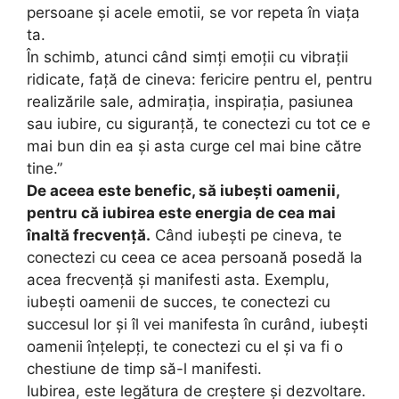
persoane și acele emotii, se vor repeta în viața
ta.
⁣În schimb, atunci când simți emoții cu vibrații
ridicate, față de cineva: fericire pentru el, pentru
realizările sale, admirația, inspirația, pasiunea
sau iubire, cu siguranță, te conectezi cu tot ce e
mai bun din ea și asta curge cel mai bine către
tine.”
De aceea este benefic, să iubești oamenii,
pentru că iubirea este energia de cea mai
înaltă frecvență.
Când iubești pe cineva, te
conectezi cu ceea ce acea persoană posedă la
acea frecvență și manifesti asta. Exemplu,
iubești oamenii de succes, te conectezi cu
succesul lor și îl vei manifesta în curând, iubești
oamenii înțelepți, te conectezi cu el și va fi o
chestiune de timp să-l manifesti.⁣
Iubirea, este legătura de creștere și dezvoltare.