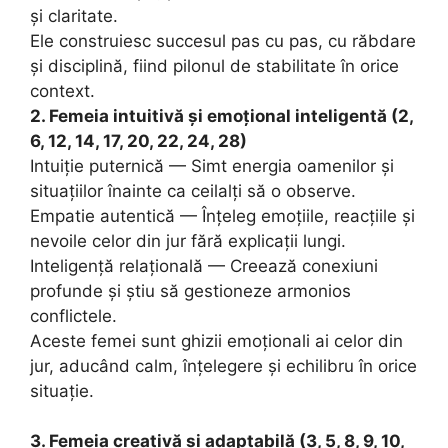
și claritate.
Ele construiesc succesul pas cu pas, cu răbdare
și disciplină, fiind pilonul de stabilitate în orice
context.
2. Femeia intuitivă și emoțional inteligentă (2,
6, 12, 14, 17, 20, 22, 24, 28)
Intuiție puternică — Simt energia oamenilor și
situațiilor înainte ca ceilalți să o observe.
Empatie autentică — Înțeleg emoțiile, reacțiile și
nevoile celor din jur fără explicații lungi.
Inteligență relațională — Creează conexiuni
profunde și știu să gestioneze armonios
conflictele.
Aceste femei sunt ghizii emoționali ai celor din
jur, aducând calm, înțelegere și echilibru în orice
situație.
3. Femeia creativă și adaptabilă (3, 5, 8, 9, 10,