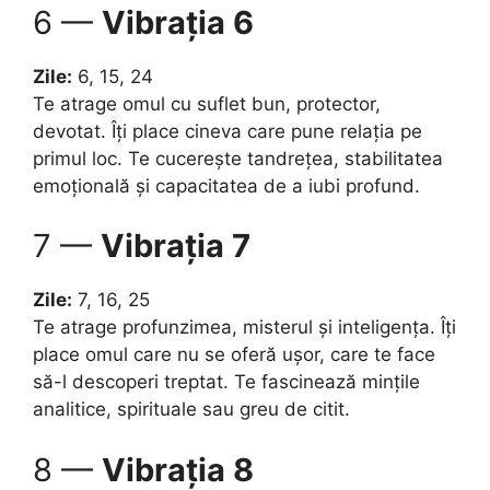
6 —
Vibrația 6
Zile:
6, 15, 24
Te atrage omul cu suflet bun, protector,
devotat. Îți place cineva care pune relația pe
primul loc. Te cucerește tandrețea, stabilitatea
emoțională și capacitatea de a iubi profund.
7 —
Vibrația 7
Zile:
7, 16, 25
Te atrage profunzimea, misterul și inteligența. Îți
place omul care nu se oferă ușor, care te face
să-l descoperi treptat. Te fascinează mințile
analitice, spirituale sau greu de citit.
8 —
Vibrația 8