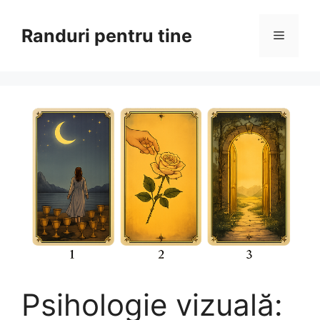
Sari
la
Randuri pentru tine
Meniu
conținut
Psihologie vizuală: