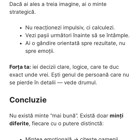
Dacă ai ales a treia imagine, ai o minte
strategică.
Nu reacționezi impulsiv, ci calculezi.
Vezi pașii următori înainte să se întâmple.
Ai o gândire orientată spre rezultate, nu
spre emoții.
Forța ta:
iei decizii clare, logice, care te duc
exact unde vrei. Ești genul de persoană care nu
se pierde în detalii — vede drumul.
Concluzie
Nu există minte “mai bună”. Există doar
minți
diferite
, fiecare cu o putere distinctă:
Mintea emoțională → citește oamenii.