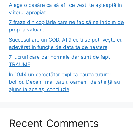
Alege o pasăre ca să afli ce vești te așteaptă în
viitorul apropiat
7 fraze din copilărie care ne fac să ne îndoim de
propria valoare
Succesul are un COD. Află ce ți se potrivește cu
adevărat în funcție de data ta de naștere
7 lucruri care par normale dar sunt de fapt
TRAUME
În 1944 un cercetător explica cauza tuturor
bolilor. Decenii mai târziu oamenii de știință au
ajuns la aceiași concluzie
Recent Comments