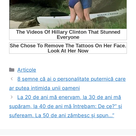
Categorii
Articole
8 semne că ai o personalitate puternică care
ar putea intimida unii oameni
La 20 de ani mă enervam, la 30 de ani mă
supăram, la 40 de ani mă întrebam: De ce?” și
sufeream. La 50 de ani zâmbesc și spun…”