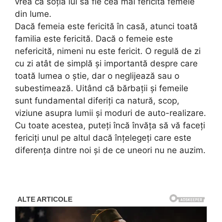
vrea ca soția lui să fie cea mai fericită femeie
din lume.
Dacă femeia este fericită în casă, atunci toată
familia este fericită. Dacă o femeie este
nefericită, nimeni nu este fericit. O regulă de zi
cu zi atât de simplă și importantă despre care
toată lumea o știe, dar o neglijează sau o
subestimează. Uitând că bărbații și femeile
sunt fundamental diferiți ca natură, scop,
viziune asupra lumii și moduri de auto-realizare.
Cu toate acestea, puteți încă învăța să vă faceți
fericiți unul pe altul dacă înțelegeți care este
diferența dintre noi și de ce uneori nu ne auzim.