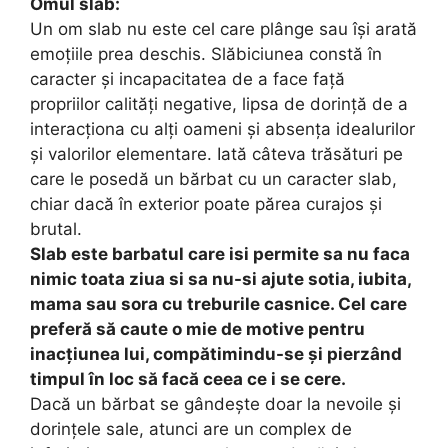
Omul slab:
Un om slab nu este cel care plânge sau își arată
emoțiile prea deschis. Slăbiciunea constă în
caracter și incapacitatea de a face față
propriilor calități negative, lipsa de dorință de a
interacționa cu alți oameni și absența idealurilor
și valorilor elementare. Iată câteva trăsături pe
care le posedă un bărbat cu un caracter slab,
chiar dacă în exterior poate părea curajos și
brutal.
Slab este barbatul care isi permite sa nu faca
nimic toata ziua si sa nu-si ajute sotia, iubita,
mama sau sora cu treburile casnice. Cel care
preferă să caute o mie de motive pentru
inacțiunea lui, compătimindu-se și pierzând
timpul în loc să facă ceea ce i se cere.
Dacă un bărbat se gândește doar la nevoile și
dorințele sale, atunci are un complex de