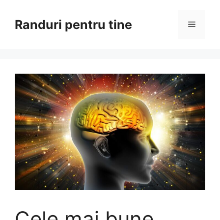
Sari
la
Randuri pentru tine
Meniu
conținut
Cele mai bune