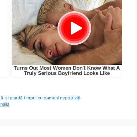
să-și piardă timpul cu oameni nepotriviți
năilă