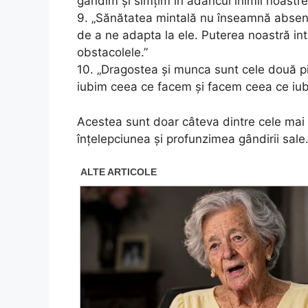
gândim și simțim în adâncul inimii noastr
9. „Sănătatea mintală nu înseamnă absența
de a ne adapta la ele. Puterea noastră in
obstacolele.”
10. „Dragostea și munca sunt cele două pi
iubim ceea ce facem și facem ceea ce iu
Acestea sunt doar câteva dintre cele mai f
înțelepciunea și profunzimea gândirii sale