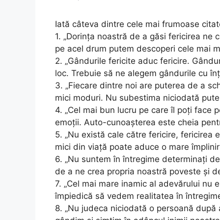
Iată câteva dintre cele mai frumoase cita
1. „Dorința noastră de a găsi fericirea ne
pe acel drum putem descoperi cele mai mar
2. „Gândurile fericite aduc fericire. Gând
loc. Trebuie să ne alegem gândurile cu înț
3. „Fiecare dintre noi are puterea de a sc
mici moduri. Nu subestima niciodată putere
4. „Cel mai bun lucru pe care îl poți face p
emoții. Auto-cunoașterea este cheia pentru 
5. „Nu există cale către fericire, fericirea 
mici din viață poate aduce o mare împlinir
6. „Nu suntem în întregime determinați d
de a ne crea propria noastră poveste și de
7. „Cel mai mare inamic al adevărului nu este
împiedică să vedem realitatea în întregime
8. „Nu judeca niciodată o persoană după ac