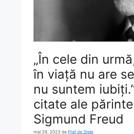
„În cele din urmă
în viață nu are s
nu suntem iubiți
citate ale părinte
Sigmund Freud
mai 29, 2023
de
Praf de Stele