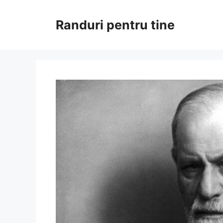
Sari
la
Randuri pentru tine
conținut