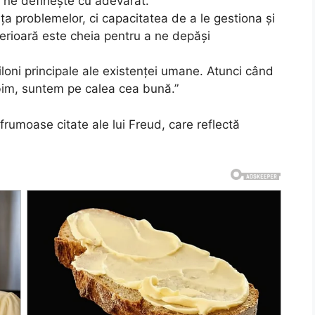
e ne definește cu adevărat.”
 problemelor, ci capacitatea de a le gestiona și
terioară este cheia pentru a ne depăși
loni principale ale existenței umane. Atunci când
bim, suntem pe calea cea bună.”
rumoase citate ale lui Freud, care reflectă
.