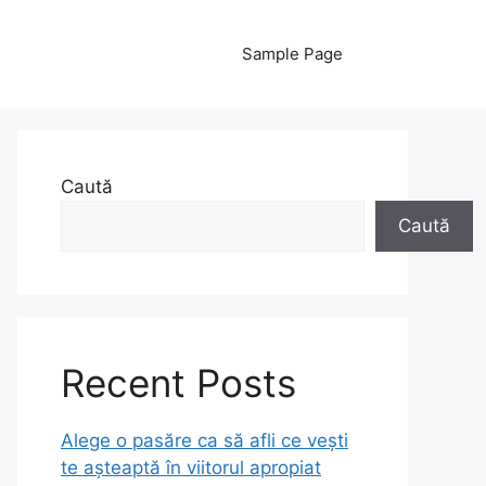
Sample Page
Caută
Caută
Recent Posts
Alege o pasăre ca să afli ce vești
te așteaptă în viitorul apropiat