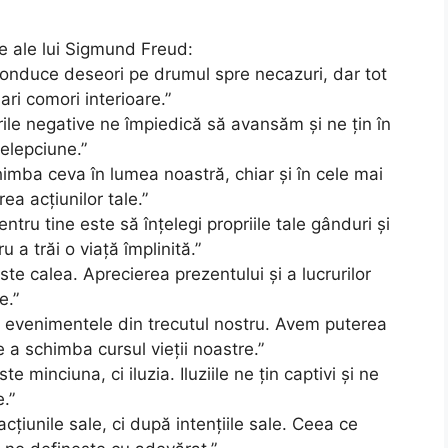
te ale lui Sigmund Freud:
 conduce deseori pe drumul spre necazuri, dar tot
i comori interioare.”
urile negative ne împiedică să avansăm și ne țin în
elepciune.”
himba ceva în lumea noastră, chiar și în cele mai
a acțiunilor tale.”
entru tine este să înțelegi propriile tale gânduri și
a trăi o viață împlinită.”
este calea. Aprecierea prezentului și a lucrurilor
e.”
e evenimentele din trecutul nostru. Avem puterea
 a schimba cursul vieții noastre.”
 minciuna, ci iluzia. Iluziile ne țin captivi și ne
.”
țiunile sale, ci după intențiile sale. Ceea ce