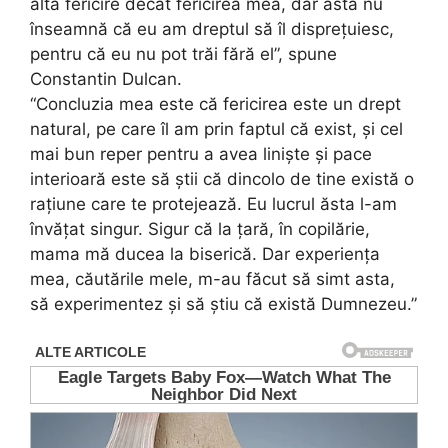
altă fericire decât fericirea mea, dar asta nu
înseamnă că eu am dreptul să îl dispreţuiesc,
pentru că eu nu pot trăi fără el”, spune
Constantin Dulcan.
“Concluzia mea este că fericirea este un drept
natural, pe care îl am prin faptul că exist, şi cel
mai bun reper pentru a avea linişte şi pace
interioară este să ştii că dincolo de tine există o
raţiune care te protejează. Eu lucrul ăsta l-am
învăţat singur. Sigur că la ţară, în copilărie,
mama mă ducea la biserică. Dar experienţa
mea, căutările mele, m-au făcut să simt asta,
să experimentez şi să ştiu că există Dumnezeu.”