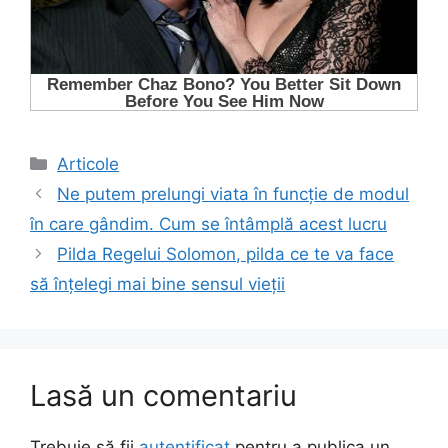
Categorii
Articole
Ne putem prelungi viata în funcţie de modul
în care gândim. Cum se întâmplă acest lucru
Pilda Regelui Solomon, pilda ce te va face
să înțelegi mai bine sensul vieții
Lasă un comentariu
Trebuie să fii
autentificat
pentru a publica un