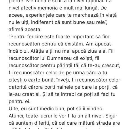
pierde. Memoria e scurtă la nivel raţional. La
nivel afectiv memoria e mult mai lungă. De
aceea, experienţele care te marchează în viaţă
nu le uiţi, indiferent că sunt bune sau rele”,
afirmă acesta.
“Pentru fericire este foarte important să fim
recunoscători pentru că existăm. Am apucat
încă o zi. Atâţia alţii nu mai apucă ziua aia. Fii
recunoscător lui Dumnezeu că exişti, fii
recunoscător pentru părinţii tăi că te-au crescut,
fii recunoscător celor de pe urma cărora tu
citeşti o carte bună, înveţi, fii recunoscător celor
datorită cărora porţi hainele pe care le porţi, că
le-au creat ei. Şi să te întrebi ce poţi să faci tu
pentru ei.
Uite, eu sunt medic bun, pot să îi vindec.
Atunci, toate lucrurile vor fi la un alt nivel. Sigur
că suntem diferiţi, că cel care mătură strada are