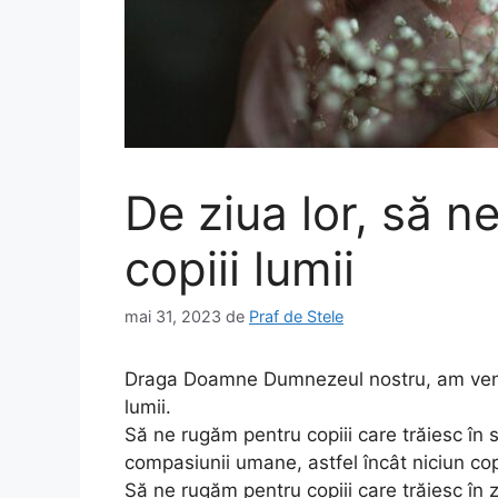
De ziua lor, să n
copiii lumii
mai 31, 2023
de
Praf de Stele
Draga Doamne Dumnezeul nostru, am venit a
lumii.
Să ne rugăm pentru copiii care trăiesc în 
compasiunii umane, astfel încât niciun cop
Să ne rugăm pentru copiii care trăiesc în zo