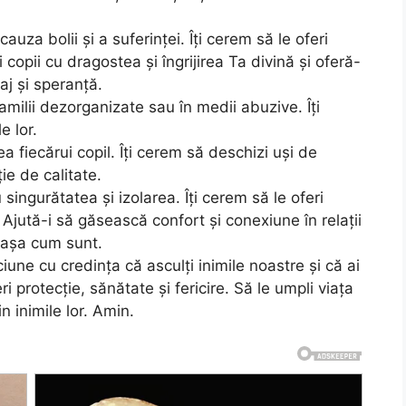
uza bolii și a suferinței. Îți cerem să le oferi
 copii cu dragostea și îngrijirea Ta divină și oferă-
aj și speranță.
amilii dezorganizate sau în medii abuzive. Îți
e lor.
 fiecărui copil. Îți cerem să deschizi uși de
ie de calitate.
singurătatea și izolarea. Îți cerem să le oferi
. Ajută-i să găsească confort și conexiune în relații
i așa cum sunt.
e cu credința că asculți inimile noastre și că ai
eri protecție, sănătate și fericire. Să le umpli viața
n inimile lor. Amin.