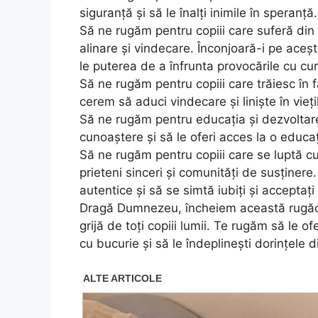
siguranță și să le înalți inimile în speranță.
Să ne rugăm pentru copiii care suferă din ca
alinare și vindecare. Înconjoară-i pe acești
le puterea de a înfrunta provocările cu cur
Să ne rugăm pentru copiii care trăiesc în f
cerem să aduci vindecare și liniște în viețil
Să ne rugăm pentru educația și dezvoltarea
cunoaștere și să le oferi acces la o educaț
Să ne rugăm pentru copiii care se luptă cu 
prieteni sinceri și comunități de susținere
autentice și să se simtă iubiți și acceptaț
Dragă Dumnezeu, încheiem această rugăciun
grijă de toți copiii lumii. Te rugăm să le of
cu bucurie și să le îndeplinești dorințele di