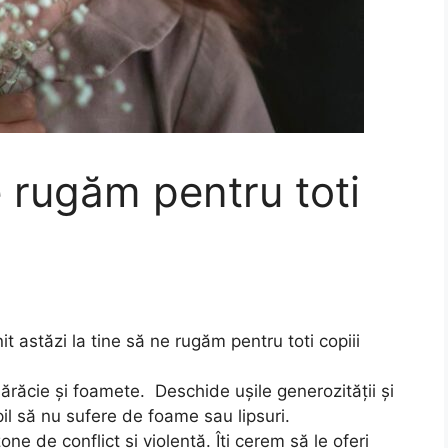
e rugăm pentru toti
stăzi la tine să ne rugăm pentru toti copiii
sărăcie și foamete. Deschide ușile generozității și
il să nu sufere de foame sau lipsuri.
ne de conflict și violență. Îți cerem să le oferi