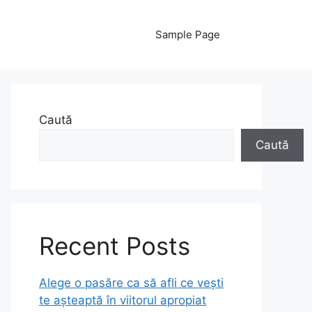
Sample Page
Caută
Caută
Recent Posts
Alege o pasăre ca să afli ce vești
te așteaptă în viitorul apropiat