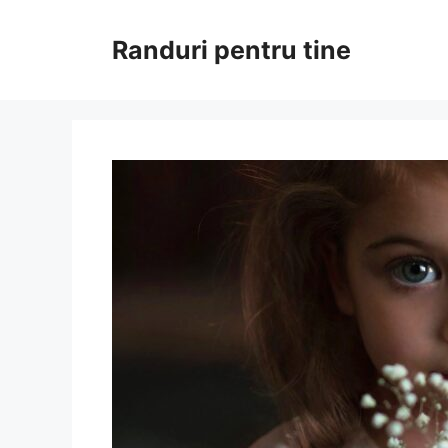
Sari
la
Randuri pentru tine
conținut