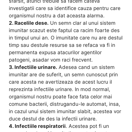
sfarsit, atunci trebuie sa facem cateva
investigatii care sa identifice cauza pentru care
organismul nostru a dat aceasta alarma.
2. Racelile dese.
Un semn clar al unui sistem
imunitar scazut este faptul ca racim foarte des
in timpul unui an. O imunitate care nu are destul
timp sau destule resurse sa se refaca va fi in
permanenta expusa atacurilor agentilor
patogeni, asadar vom raci frecvent.
3. Infectiile urinare.
Adesea cand un sistem
imunitar are de suferit, un semn cunoscut prin
care acesta ne avertizeaza de acest lucru il
reprezinta infectiile urinare. In mod normal,
organismul nostru poate face fata celor mai
comune bacterii, distrugandu-le automat, insa,
in cazul unui sistem imunitar slabit, acestea vor
duce destul de des la infectii urinare.
4. Infectiile respiratorii
. Acestea pot fi un