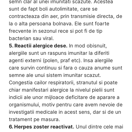
semn clar al unei imunitati scazute. Acestea
sunt de fapt boli autolimitate, care se
contracteaza din aer, prin transmisie directa, de
la o alta persoana bolnava. Ele sunt foarte
frecvente in sezonul rece si pot fi de tip
bacterian sau viral.
5. Reactii alergice dese.
In mod obisnuit,
alergiile sunt un raspuns imunitar la diferiti
agenti externi (polen, praf etc). Insa alergiile
care survin continuu si fara o cauza anume sunt
semne ale unui sistem imunitar scazut.
Congestia cailor respiratorii, stranutul si poate
chiar manifestari alergice la nivelul pielii sunt
indicii ale unor mijloace deficitare de aparare a
organismului, motiv pentru care avem nevoie de
investigatii medicale in acest sens, dar si de un
tratament pe masura.
6. Herpes zoster reactivat.
Unul dintre cele mai