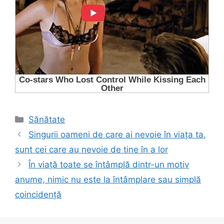
Categorii
Sănătate
Singurii oameni de care ai nevoie în viața ta,
sunt cei care au nevoie de tine în a lor
În viață toate se întâmplă dintr-un motiv
anume, nimic nu este la întâmplare sau simplă
coincidență