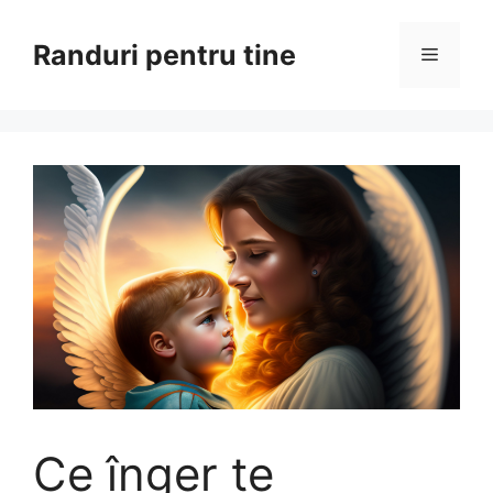
Sari
la
Randuri pentru tine
Meniu
conținut
Ce înger te