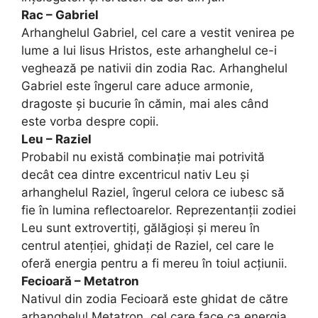
Rac – Gabriel
Arhanghelul Gabriel, cel care a vestit venirea pe
lume a lui Iisus Hristos, este arhanghelul ce-i
veghează pe nativii din zodia Rac. Arhanghelul
Gabriel este îngerul care aduce armonie,
dragoste și bucurie în cămin, mai ales când
este vorba despre copii.
Leu – Raziel
Probabil nu există combinație mai potrivită
decât cea dintre excentricul nativ Leu și
arhanghelul Raziel, îngerul celora ce iubesc să
fie în lumina reflectoarelor. Reprezentanții zodiei
Leu sunt extrovertiți, gălăgioși și mereu în
centrul atenției, ghidați de Raziel, cel care le
oferă energia pentru a fi mereu în toiul acțiunii.
Fecioară – Metatron
Nativul din zodia Fecioară este ghidat de către
arhanghelul Metatron, cel care face ca energia