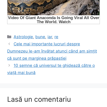
Categorii
Astrologie
,
bune
,
iar
,
re
Cele mai importante lucruri despre
Dumnezeu le-am învățat atunci când am simțit
că sunt pe marginea prăpastiei
10 semne că universul te ghidează către o
viață mai bună
Lasă un comentariu