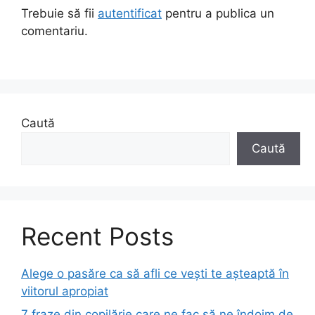
Trebuie să fii
autentificat
pentru a publica un
comentariu.
Caută
Caută
Recent Posts
Alege o pasăre ca să afli ce vești te așteaptă în
viitorul apropiat
7 fraze din copilărie care ne fac să ne îndoim de