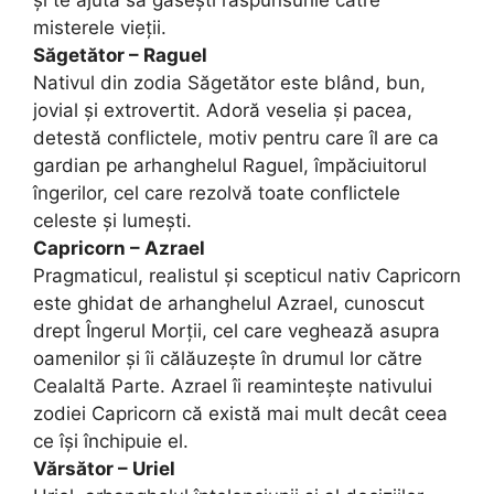
și te ajută să găsești răspunsurile către
misterele vieții.
Săgetător – Raguel
Nativul din zodia Săgetător este blând, bun,
jovial și extrovertit. Adoră veselia și pacea,
detestă conflictele, motiv pentru care îl are ca
gardian pe arhanghelul Raguel, împăciuitorul
îngerilor, cel care rezolvă toate conflictele
celeste și lumești.
Capricorn – Azrael
Pragmaticul, realistul și scepticul nativ Capricorn
este ghidat de arhanghelul Azrael, cunoscut
drept Îngerul Morții, cel care veghează asupra
oamenilor și îi călăuzește în drumul lor către
Cealaltă Parte. Azrael îi reamintește nativului
zodiei Capricorn că există mai mult decât ceea
ce își închipuie el.
Vărsător – Uriel