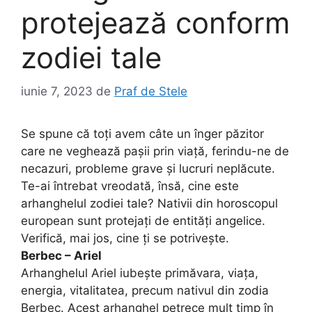
protejează conform
zodiei tale
iunie 7, 2023
de
Praf de Stele
Se spune că toți avem câte un înger păzitor
care ne veghează pașii prin viață, ferindu-ne de
necazuri, probleme grave și lucruri neplăcute.
Te-ai întrebat vreodată, însă, cine este
arhanghelul zodiei tale? Nativii din horoscopul
european sunt protejați de entități angelice.
Verifică, mai jos, cine ți se potrivește.
Berbec – Ariel
Arhanghelul Ariel iubește primăvara, viața,
energia, vitalitatea, precum nativul din zodia
Berbec. Acest arhanghel petrece mult timp în