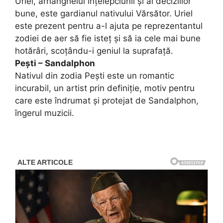
Uriel, arhanghelul înțelepciunii și al deciziilor
bune, este gardianul nativului Vărsător. Uriel
este prezent pentru a-l ajuta pe reprezentantul
zodiei de aer să fie isteț și să ia cele mai bune
hotărâri, scoțându-i geniul la suprafață.
Pești – Sandalphon
Nativul din zodia Pești este un romantic
incurabil, un artist prin definiție, motiv pentru
care este îndrumat și protejat de Sandalphon,
îngerul muzicii.