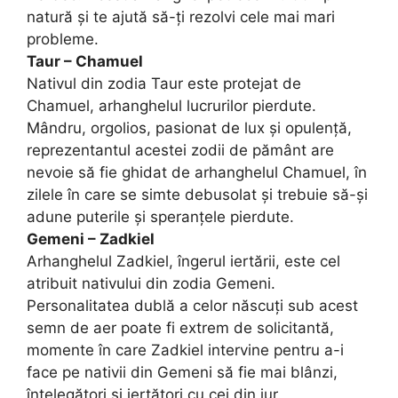
natură și te ajută să-ți rezolvi cele mai mari
probleme.
Taur – Chamuel
Nativul din zodia Taur este protejat de
Chamuel, arhanghelul lucrurilor pierdute.
Mândru, orgolios, pasionat de lux și opulență,
reprezentantul acestei zodii de pământ are
nevoie să fie ghidat de arhanghelul Chamuel, în
zilele în care se simte debusolat și trebuie să-și
adune puterile și speranțele pierdute.
Gemeni – Zadkiel
Arhanghelul Zadkiel, îngerul iertării, este cel
atribuit nativului din zodia Gemeni.
Personalitatea dublă a celor născuți sub acest
semn de aer poate fi extrem de solicitantă,
momente în care Zadkiel intervine pentru a-i
face pe nativii din Gemeni să fie mai blânzi,
înțelegători și iertători cu cei din jur.