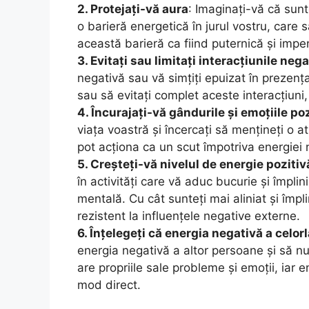
2. Protejați-vă aura
: Imaginați-vă că sunt
o barieră energetică în jurul vostru, care 
această barieră ca fiind puternică și impe
3. Evitați sau limitați interacțiunile nega
negativă sau vă simțiți epuizat în prezența
sau să evitați complet aceste interacțiuni,
4. Încurajați-vă gândurile și emoțiile poz
viața voastră și încercați să mențineți o at
pot acționa ca un scut împotriva energiei 
5. Creșteți-vă nivelul de energie pozitiv
în activități care vă aduc bucurie și împlini
mentală. Cu cât sunteți mai aliniat și împlin
rezistent la influențele negative externe.
6. Înțelegeți că energia negativă a celorl
energia negativă a altor persoane și să nu
are propriile sale probleme și emoții, iar 
mod direct.