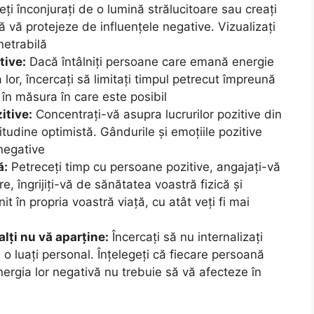
eți înconjurați de o lumină strălucitoare sau creați
să vă protejeze de influențele negative. Vizualizați
netrabilă
tive:
Dacă întâlniți persoane care emană energie
 lor, încercați să limitați timpul petrecut împreună
 în măsura în care este posibil
itive:
Concentrați-vă asupra lucrurilor pozitive din
itudine optimistă. Gândurile și emoțiile pozitive
negative
ă:
Petreceți timp cu persoane pozitive, angajați-vă
re, îngrijiți-vă de sănătatea voastră fizică și
it în propria voastră viață, cu atât veți fi mai
alți nu vă aparține:
Încercați să nu internalizați
 o luați personal. Înțelegeți că fiecare persoană
energia lor negativă nu trebuie să vă afecteze în