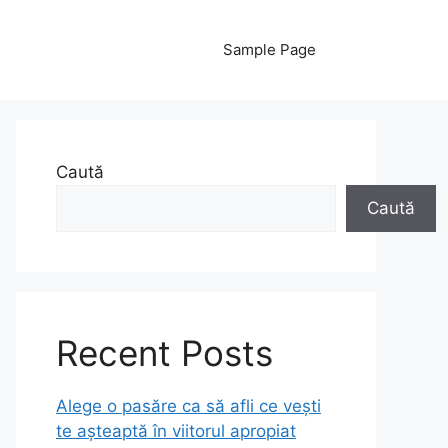
Sample Page
Caută
Caută
Recent Posts
Alege o pasăre ca să afli ce vești
te așteaptă în viitorul apropiat