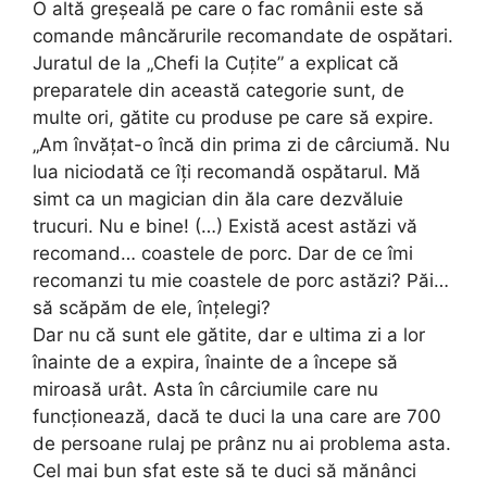
O altă greșeală pe care o fac românii este să
comande mâncărurile recomandate de ospătari.
Juratul de la „Chefi la Cuțite” a explicat că
preparatele din această categorie sunt, de
multe ori, gătite cu produse pe care să expire.
„Am învățat-o încă din prima zi de cârciumă. Nu
lua niciodată ce îți recomandă ospătarul. Mă
simt ca un magician din ăla care dezvăluie
trucuri. Nu e bine! (…) Există acest astăzi vă
recomand… coastele de porc. Dar de ce îmi
recomanzi tu mie coastele de porc astăzi? Păi…
să scăpăm de ele, înțelegi?
Dar nu că sunt ele gătite, dar e ultima zi a lor
înainte de a expira, înainte de a începe să
miroasă urât. Asta în cârciumile care nu
funcționează, dacă te duci la una care are 700
de persoane rulaj pe prânz nu ai problema asta.
Cel mai bun sfat este să te duci să mănânci