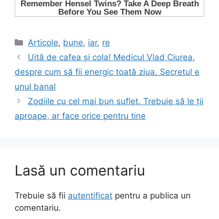
Categorii
Articole
,
bune
,
iar
,
re
Uită de cafea şi cola! Medicul Vlad Ciurea,
despre cum să fii energic toată ziua. Secretul e
unul banal
Zodiile cu cel mai bun suflet. Trebuie să le ţii
aproape, ar face orice pentru tine
Lasă un comentariu
Trebuie să fii
autentificat
pentru a publica un
comentariu.