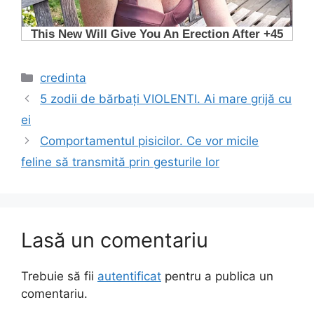
Categorii
credinta
5 zodii de bărbați VIOLENTI. Ai mare grijă cu
ei
Comportamentul pisicilor. Ce vor micile
feline să transmită prin gesturile lor
Lasă un comentariu
Trebuie să fii
autentificat
pentru a publica un
comentariu.