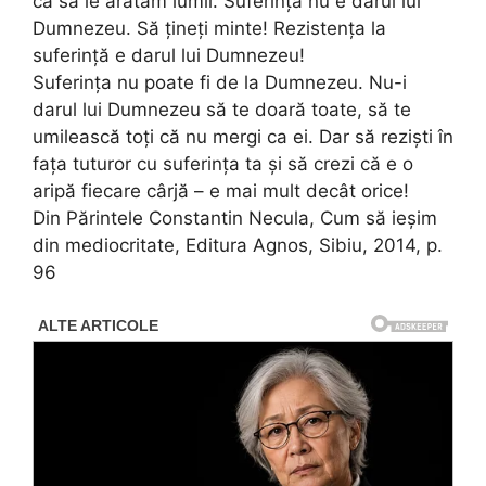
ca să le arătăm lumii. Suferința nu e darul lui
Dumnezeu. Să țineți minte! Rezistența la
suferință e darul lui Dumnezeu!
Suferința nu poate fi de la Dumnezeu. Nu-i
darul lui Dumnezeu să te doară toate, să te
umilească toți că nu mergi ca ei. Dar să reziști în
fața tuturor cu suferința ta și să crezi că e o
aripă fiecare cârjă – e mai mult decât orice!
Din Părintele Constantin Necula, Cum să ieșim
din mediocritate, Editura Agnos, Sibiu, 2014, p.
96