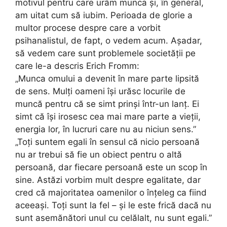
motivul pentru care urâm munca și, în general,
am uitat cum să iubim. Perioada de glorie a
multor procese despre care a vorbit
psihanalistul, de fapt, o vedem acum. Așadar,
să vedem care sunt problemele societății pe
care le-a descris Erich Fromm:
„Munca omului a devenit în mare parte lipsită
de sens. Mulți oameni își urăsc locurile de
muncă pentru că se simt prinși într-un lanț. Ei
simt că își irosesc cea mai mare parte a vieții,
energia lor, în lucruri care nu au niciun sens.”
„Toți suntem egali în sensul că nicio persoană
nu ar trebui să fie un obiect pentru o altă
persoană, dar fiecare persoană este un scop în
sine. Astăzi vorbim mult despre egalitate, dar
cred că majoritatea oamenilor o înțeleg ca fiind
aceeași. Toți sunt la fel – și le este frică dacă nu
sunt asemănători unul cu celălalt, nu sunt egali.”