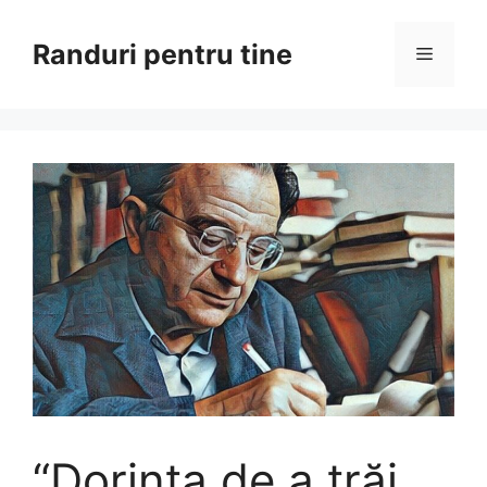
Sari
la
Randuri pentru tine
Meniu
conținut
“Dorința de a trăi