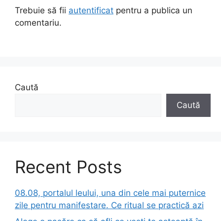
Trebuie să fii
autentificat
pentru a publica un
comentariu.
Caută
Caută
Recent Posts
08.08, portalul leului, una din cele mai puternice
zile pentru manifestare. Ce ritual se practică azi