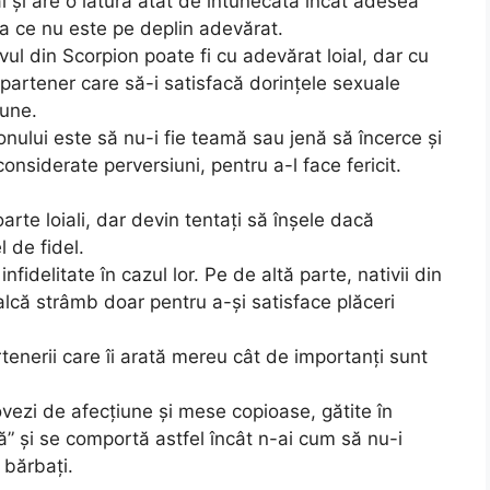
l şi are o latură atât de întunecată încât adesea
ea ce nu este pe deplin adevărat.
ivul din Scorpion poate fi cu adevărat loial, dar cu
rtener care să-i satisfacă dorinţele sexuale
iune.
nului este să nu-i fie teamă sau jenă să încerce şi
considerate perversiuni, pentru a-l face fericit.
arte loiali, dar devin tentaţi să înşele dacă
 de fidel.
nfidelitate în cazul lor. Pe de altă parte, nativii din
lcă strâmb doar pentru a-şi satisface plăceri
rtenerii care îi arată mereu cât de importanţi sunt
vezi de afecţiune şi mese copioase, gătite în
ţă” şi se comportă astfel încât n-ai cum să nu-i
i bărbaţi.