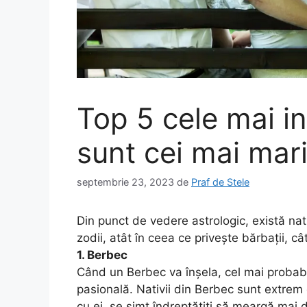
Top 5 cele mai in
sunt cei mai mari
septembrie 23, 2023
de
Praf de Stele
Din punct de vedere astrologic, există nati
zodii, atât în ceea ce priveşte bărbaţii, câ
1. Berbec
Când un Berbec va înşela, cel mai probabil
pasională. Nativii din Berbec sunt extrem 
cu ei, se simt îndreptăţiţi să meargă mai d