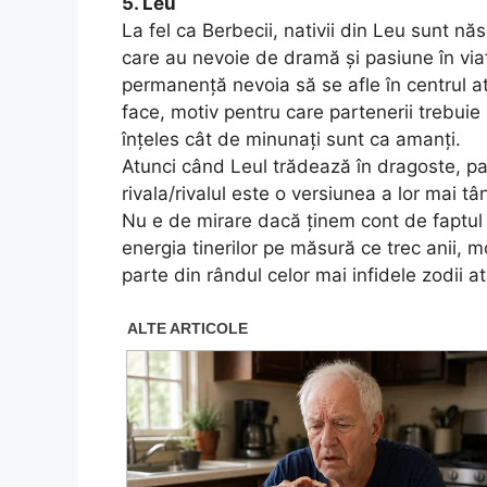
5. Leu
La fel ca Berbecii, nativii din Leu sunt n
care au nevoie de dramă şi pasiune în viaţ
permanenţă nevoia să se afle în centrul ate
face, motiv pentru care partenerii trebuie 
înţeles cât de minunaţi sunt ca amanţi.
Atunci când Leul trădează în dragoste, par
rivala/rivalul este o versiunea a lor mai tâ
Nu e de mirare dacă ţinem cont de faptul 
energia tinerilor pe măsură ce trec anii, m
parte din rândul celor mai infidele zodii atâ