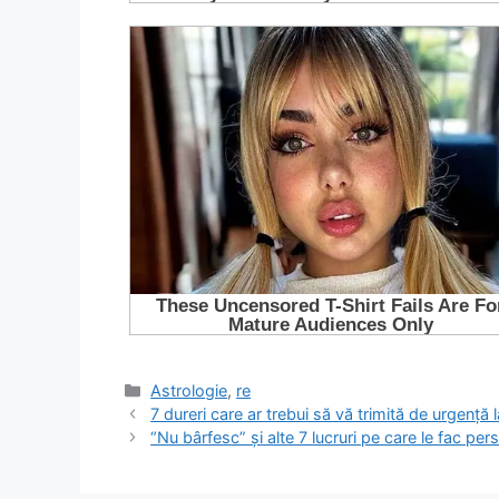
Categorii
Astrologie
,
re
7 dureri care ar trebui să vă trimită de urgenţă
“Nu bârfesc” și alte 7 lucruri pe care le fac per