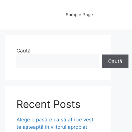
Sample Page
Caută
Caută
Recent Posts
Alege o pasăre ca să afli ce vești
te așteaptă în viitorul apropiat