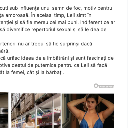
ăscuţi sub influenţa unui semn de foc, motiv pentru
a amoroasă. În acelaşi timp, Leii simt în
nţiei şi să fie mereu cei mai buni, indiferent ce ar
să diversifice repertoriul sexual şi să le dea de
tenerii nu ar trebui să fie surprinşi dacă
nără.
că urăsc ideea de a îmbătrâni şi sunt fascinaţi de
otive destul de puternice pentru ca Leii să facă
t la femei, cât şi la bărbaţi.