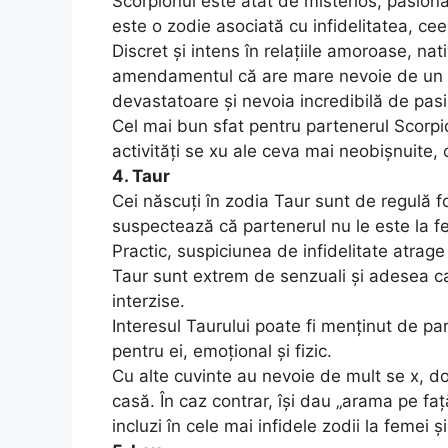
Scorpionul este atât de misterios, pasiona
este o zodie asociată cu infidelitatea, ce
Discret şi intens în relaţiile amoroase, nat
amendamentul că are mare nevoie de un pa
devastatoare şi nevoia incredibilă de pas
Cel mai bun sfat pentru partenerul Scorpio
activităţi se xu ale ceva mai neobişnuite, 
4. Taur
Cei născuţi în zodia Taur sunt de regulă fo
suspectează că partenerul nu le este la fel
Practic, suspiciunea de infidelitate atrage i
Taur sunt extrem de senzuali şi adesea ca
interzise.
Interesul Taurului poate fi menţinut de pa
pentru ei, emoţional şi fizic.
Cu alte cuvinte au nevoie de mult se x, do
casă. În caz contrar, îşi dau „arama pe fa
incluzi în cele mai infidele zodii la femei ş