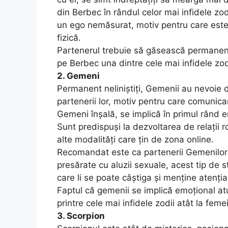
din Berbec în rândul celor mai infidele zo
un ego nemăsurat, motiv pentru care este 
fizică.
Partenerul trebuie să găsească permanent s
pe Berbec una dintre cele mai infidele zod
2. Gemeni
Permanent neliniştiţi, Gemenii au nevoie d
partenerii lor, motiv pentru care comunica
Gemeni înşală, se implică în primul rând e
Sunt predispuşi la dezvoltarea de relaţii r
alte modalităţi care ţin de zona online.
Recomandat este ca partenerii Gemenilor s
presărate cu aluzii sexuale, acest tip de s
care li se poate câştiga şi menţine atenţia
Faptul că gemenii se implică emoţional at
printre cele mai infidele zodii atât la femei
3. Scorpion