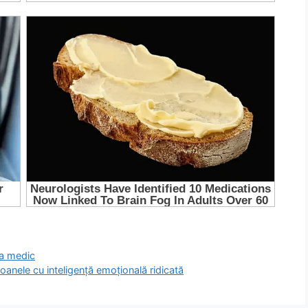
 la medic
soanele cu inteligență emoțională ridicată