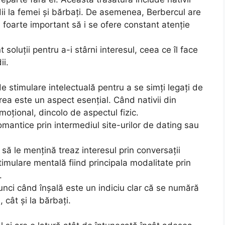
dii la femei şi bărbaţi. De asemenea, Berbercul are
foarte important să i se ofere constant atenţie
oluţii pentru a-i stârni interesul, ceea ce îl face
ii.
e stimulare intelectuală pentru a se simţi legaţi de
rea este un aspect esenţial. Când nativii din
moţional, dincolo de aspectul fizic.
omantice prin intermediul site-urilor de dating sau
ă le menţină treaz interesul prin conversaţii
timulare mentală fiind principala modalitate prin
.
unci când înşală este un indiciu clar că se numără
, cât şi la bărbaţi.