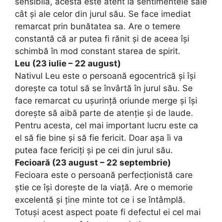
sensibilă, acesta este atent la sentimentele sale
cât și ale celor din jurul său. Se face imediat
remarcat prin bunătatea sa. Are o temere
constantă că ar putea fi rănit și de aceea își
schimbă în mod constant starea de spirit.
Leu (23 iulie – 22 august)
Nativul Leu este o persoană egocentrică și își
dorește ca totul să se învârtă în jurul său. Se
face remarcat cu ușurință oriunde merge și își
dorește să aibă parte de atenție și de laude.
Pentru acesta, cel mai important lucru este ca
el să fie bine și să fie fericit. Doar așa îi va
putea face fericiți și pe cei din jurul său.
Fecioară (23 august – 22 septembrie)
Fecioara este o persoană perfecționistă care
știe ce își dorește de la viață. Are o memorie
excelentă și ține minte tot ce i se întâmplă.
Totuși acest aspect poate fi defectul ei cel mai