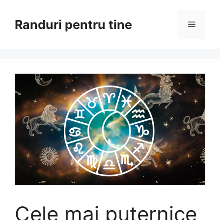
Sari
la
Randuri pentru tine
Meniu
conținut
Cele mai puternice