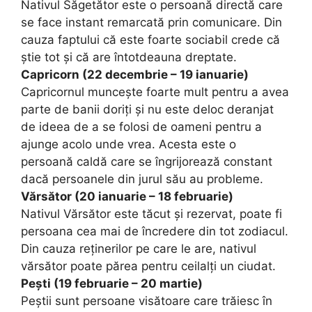
Nativul Săgetător este o persoană directă care
se face instant remarcată prin comunicare. Din
cauza faptului că este foarte sociabil crede că
știe tot și că are întotdeauna dreptate.
Capricorn (22 decembrie – 19 ianuarie)
Capricornul muncește foarte mult pentru a avea
parte de banii doriți și nu este deloc deranjat
de ideea de a se folosi de oameni pentru a
ajunge acolo unde vrea. Acesta este o
persoană caldă care se îngrijorează constant
dacă persoanele din jurul său au probleme.
Vărsător (20 ianuarie – 18 februarie)
Nativul Vărsător este tăcut și rezervat, poate fi
persoana cea mai de încredere din tot zodiacul.
Din cauza reținerilor pe care le are, nativul
vărsător poate părea pentru ceilalți un ciudat.
Pești (19 februarie – 20 martie)
Peștii sunt persoane visătoare care trăiesc în