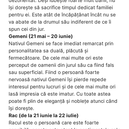
dezorientat. Deși iubește foarte mult banii, nu
își dorește să sacrifice timpul dedicat familiei
pentru ei. Este atât de încăpățânat încât nu se
va abate de la drumul său indiferent de ce îi
spun cei din jur.
Gemeni (21 mai – 20 iunie)
Nativul Gemeni se face imediat remarcat prin
personalitatea sa duală, plăcută și
fermecătoare. De cele mai multe ori este
perceput de oamenii din jurul său ca fiind fals
sau superficial. Fiind o persoană foarte
nervoasă nativul Gemeni își pierde repede
interesul pentru lucruri și de cele mai multe ori
lasă impresia că este imatur. Cu toate astea
poate fi plin de eleganță și noblețe atunci când
își dorește.
Rac (de la 21 iunie la 22 iulie)
Racul este o persoană care este foarte