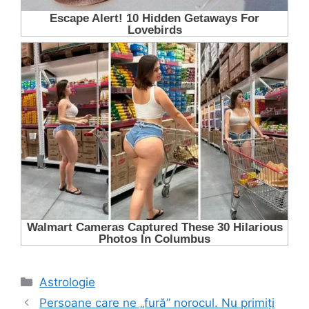
Categorii
Astrologie
Persoane care ne „fură” norocul. Nu primiți