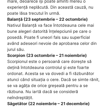
mare, deoarece își poate aminti mereu o
experiență neplăcută. Din această cauză, nu
poate lăsa trecutul în urmă.
Balanță (23 septembrie – 22 octombrie)
Nativul Balanță va face întotdeauna cele mai
bune alegeri datorită înțelepciunii pe care o
posedă. Poate fi uneori fals sau superficial
având adeseori nevoie de aprobarea celor din
jurul său.
Scorpion (23 octombrie – 21 noiembrie)
Scorpionul este o persoană care dorește să
dețină întotdeauna controlul și este foarte
ordonat. Acesta se va dovedi a fi răzbunător
atunci când situația o cere. Dacă se simte rănit,
se va agăța de orice greșeală pentru a se
răzbuna. Nu iartă dacă se consideră
neîndreptățit.
Săgetător (22 noiembrie – 21 decembrie)