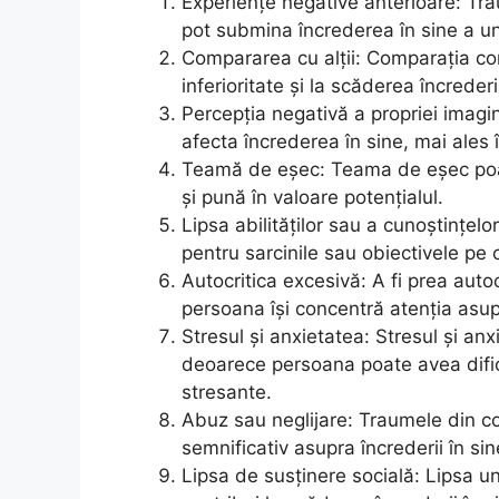
Experiențe negative anterioare: Tra
pot submina încrederea în sine a u
Compararea cu alții: Comparația co
inferioritate și la scăderea încrederii
Percepția negativă a propriei imagi
afecta încrederea în sine, mai ales 
Teamă de eșec: Teama de eșec poate
și pună în valoare potențialul.
Lipsa abilităților sau a cunoștințe
pentru sarcinile sau obiectivele pe 
Autocritica excesivă: A fi prea auto
persoana își concentră atenția asupr
Stresul și anxietatea: Stresul și an
deoarece persoana poate avea dificul
stresante.
Abuz sau neglijare: Traumele din co
semnificativ asupra încrederii în si
Lipsa de susținere socială: Lipsa un