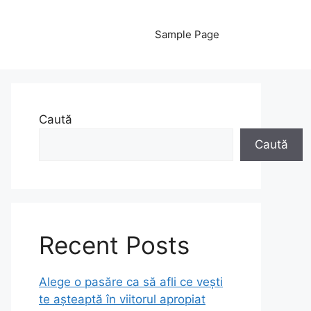
Sample Page
Caută
Caută
Recent Posts
Alege o pasăre ca să afli ce vești
te așteaptă în viitorul apropiat