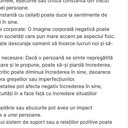
umele, eșecurile sau critica constantă din trecut
nei persoane.
nstantă cu ceilalți poate duce la sentimente de
 în sine.
ni corporale: O imagine corporală negativă poate
în societăți care pun mare accent pe aspectul fizic.
 descuraja oamenii să încerce lucruri noi și să-
lor necesare: Dacă o persoană se simte nepregătită
care și le propune, poate să-și piardă încrederea.
critic poate diminua încrederea în sine, deoarece
a greșelilor sau imperfecțiunilor.
xietatea pot afecta negativ încrederea în sine,
tăți în a face față cu încredere situațiilor
pilărie sau abuzurile pot avea un impact
ne a unei persoane.
ui sistem de suport sau a relațiilor pozitive poate