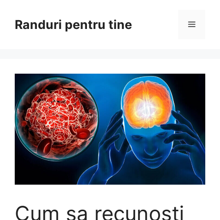
Sari
la
Randuri pentru tine
Meniu
conținut
Cum sa recunoști