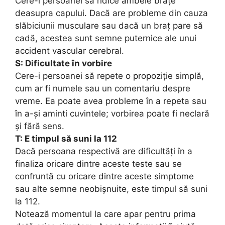
Cere-i persoanei să ridice ambele brațe
deasupra capului. Dacă are probleme din cauza
slăbiciunii musculare sau dacă un braț pare să
cadă, acestea sunt semne puternice ale unui
accident vascular cerebral.
S: Dificultate în vorbire
Cere-i persoanei să repete o propoziție simplă,
cum ar fi numele sau un comentariu despre
vreme. Ea poate avea probleme în a repeta sau
în a-și aminti cuvintele; vorbirea poate fi neclară
și fără sens.
T: E timpul să suni la 112
Dacă persoana respectivă are dificultăți în a
finaliza oricare dintre aceste teste sau se
confruntă cu oricare dintre aceste simptome
sau alte semne neobișnuite, este timpul să suni
la 112.
Notează momentul la care apar pentru prima