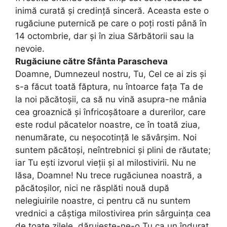
inimă curată și credință sinceră. Aceasta este o
rugăciune puternică pe care o poți rosti până în
14 octombrie, dar și în ziua Sărbătorii sau la
nevoie.
Rugăciune către Sfânta Parascheva
Doamne, Dumnezeul nostru, Tu, Cel ce ai zis și
s-a făcut toată făptura, nu întoarce fața Ta de
la noi păcătoșii, ca să nu vină asupra-ne mânia
cea groaznică și înfricoșătoare a durerilor, care
este rodul păcatelor noastre, ce în toată ziua,
nenumărate, cu neșocotință le săvârșim. Noi
suntem păcătoși, neîntreb­nici și plini de răutate;
iar Tu ești izvorul vieții și al milostivirii. Nu ne
lăsa, Doamne! Nu trece rugăciunea noastră, a
păcătoșilor, nici ne răsplăti nouă după
nelegiuirile noastre, ci pentru că nu suntem
vrednici a câștiga milostivirea prin sârguința cea
de toate zilele, dăruiește-ne-o Tu ca un îndurat