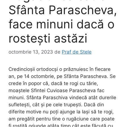
Sfânta Parascheva,
face minuni dacă o
rostești astăzi
octombrie 13, 2023
de
Praf de Stele
Credincioșii ortodocși o prăznuiesc în fiecare
an, pe 14 octombrie, pe Sfânta Parascheva. Se
crede în popor că, dacă te rogi cu tărie,
moaștele Sfintei Cuvioase Parascheva fac
minuni. Sfânta Paraschiva vindecă atât durerile
sufletești, cât și pe cele trupești. Dacă din
diferite motive nu poți ajunge la Iași să te rogi,
am pregătit pentru tine o rugăciune care poate
fi rostită oriunde atâta timp cât este făcută cu