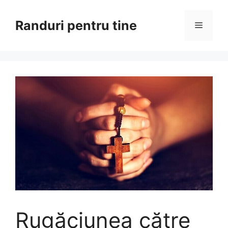
Sari
la
Randuri pentru tine
Meniu
conținut
Rugăciunea către