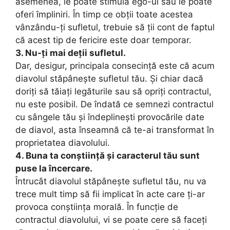
asemenea, le poate stimula ego-ul sau le poate
oferi împliniri. În timp ce obții toate acestea
vânzându-ți sufletul, trebuie să ții cont de faptul
că acest tip de fericire este doar temporar.
3. Nu-ți mai deții sufletul.
Dar, desigur, principala consecință este că acum
diavolul stăpânește sufletul tău. Și chiar dacă
doriți să tăiați legăturile sau să opriți contractul,
nu este posibil. De îndată ce semnezi contractul
cu sângele tău și îndeplinești provocările date
de diavol, asta înseamnă că te-ai transformat în
proprietatea diavolului.
4. Buna ta conștiință și caracterul tău sunt
puse la încercare.
Întrucât diavolul stăpânește sufletul tău, nu va
trece mult timp să fii implicat în acte care ți-ar
provoca conștiința morală. În funcție de
contractul diavolului, vi se poate cere să faceți