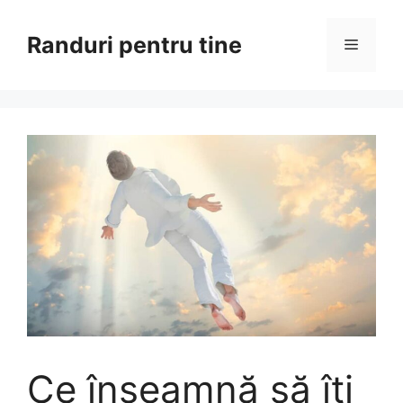
Sari
la
Randuri pentru tine
Meniu
conținut
Ce înseamnă să îți