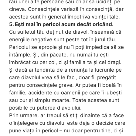
rău unei alte persoane sau chiar să ucideți pe
cineva. Consecințele variază în consecință, dar
acestea sunt în general împotriva voinței tale.
5. Ești mai în pericol acum decât oricând.
Cu sufletul tău deținut de diavol, înseamnă că
energiile negative sunt peste tot în jurul tău.
Pericolul se apropie și nu îl poți împiedica să se
întâmple. Și, din păcate, nu numai tu ești
îmbrăcat cu pericol, ci și familia ta și cei dragi.
Și dacă ai tendința de a renunța la lucrurile pe
care diavolul vrea să le faci, doar fii pregătit
pentru consecințele grave. Ar putea fi boală în
familie, accidente cu oamenii pe care îi iubești
sau pur și simplu moarte. Toate acestea sunt
posibile cu puterea diavolului.
Prin urmare, ar trebui să știți dinainte că a face
o înțelegere cu diavolul este deja o decizie care
pune viața în pericol – nu doar pentru tine, ci și