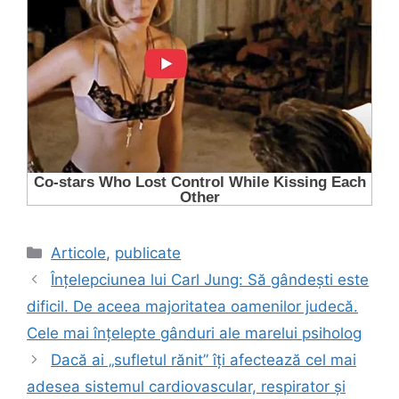
Categorii
Articole
,
publicate
Înțelepciunea lui Carl Jung: Să gândeşti este
dificil. De aceea majoritatea oamenilor judecă.
Cele mai înțelepte gânduri ale marelui psiholog
Dacă ai „sufletul rănit” îți afectează cel mai
adesea sistemul cardiovascular, respirator și