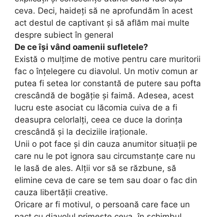
ceva. Deci, haideți să ne aprofundăm în acest
act destul de captivant și să aflăm mai multe
despre subiect în general
De ce își vând oamenii sufletele?
Există o mulțime de motive pentru care muritorii
fac o înțelegere cu diavolul. Un motiv comun ar
putea fi setea lor constantă de putere sau pofta
crescândă de bogăție și faimă. Adesea, acest
lucru este asociat cu lăcomia cuiva de a fi
deasupra celorlalți, ceea ce duce la dorința
crescândă și la deciziile iraționale.
Unii o pot face și din cauza anumitor situații pe
care nu le pot ignora sau circumstanțe care nu
le lasă de ales. Alții vor să se răzbune, să
elimine ceva de care se tem sau doar o fac din
cauza libertății creative.
Oricare ar fi motivul, o persoană care face un
pact cu diavolul primește ceva, în schimbul