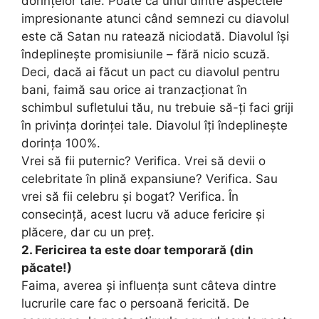
dorințelor tale. Poate că unul dintre aspectele
impresionante atunci când semnezi cu diavolul
este că Satan nu ratează niciodată. Diavolul își
îndeplinește promisiunile – fără nicio scuză.
Deci, dacă ai făcut un pact cu diavolul pentru
bani, faimă sau orice ai tranzacționat în
schimbul sufletului tău, nu trebuie să-ți faci griji
în privința dorinței tale. Diavolul îți îndeplinește
dorința 100%.
Vrei să fii puternic? Verifica. Vrei să devii o
celebritate în plină expansiune? Verifica. Sau
vrei să fii celebru și bogat? Verifica. În
consecință, acest lucru vă aduce fericire și
plăcere, dar cu un preț.
2. Fericirea ta este doar temporară (din
păcate!)
Faima, averea și influența sunt câteva dintre
lucrurile care fac o persoană fericită. De