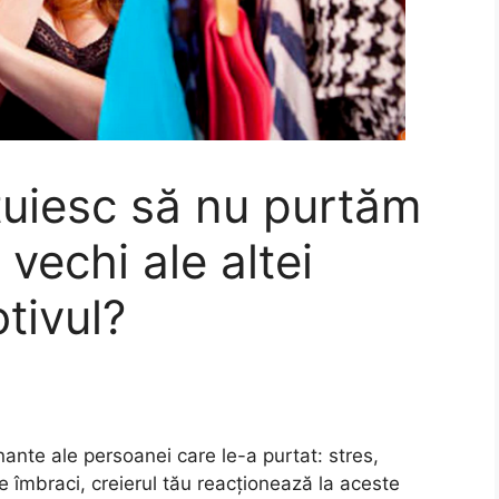
ătuiesc să nu purtăm
 vechi ale altei
tivul?
nte ale persoanei care le-a purtat: stres,
le îmbraci, creierul tău reacționează la aceste