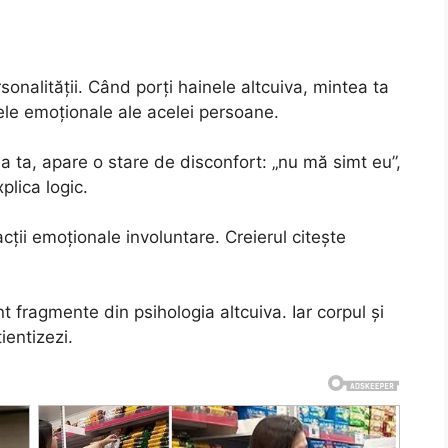
onalității. Când porți hainele altcuiva, mintea ta
arele emoționale ale acelei persoane.
a ta, apare o stare de disconfort: „nu mă simt eu”,
plica logic.
cții emoționale involuntare. Creierul citește
 fragmente din psihologia altcuiva. Iar corpul și
ientizezi.