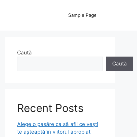
Sample Page
Caută
Caută
Recent Posts
Alege o pasăre ca să afli ce vești
te așteaptă în viitorul apropiat