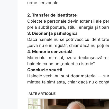
urme senzoriale.
2. Transfer de identitate
Obiectele personale devin extensii ale pers
preia subtil postura, stilul, energia și tip
3. Disonanță psihologică
Dacă hainele nu se potrivesc cu identitate
„ceva nu e în regulă”, chiar dacă nu poți ex
4. Memorie senzorială
Materialul, mirosul, uzura declanșează rea
hainele ca pe un „obiect cu istorie”.
Concluzie scurtă
Hainele vechi nu sunt doar material — sunt
mintea ta simt asta, chiar dacă nu o conșt