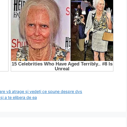
care vă atrage și vedeți ce spune despre dvs
i a te elibera de ea