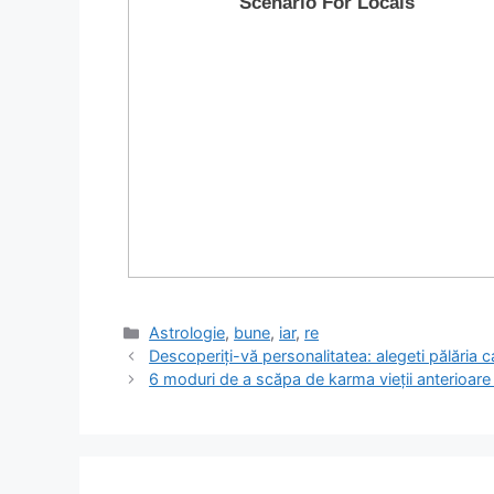
Categorii
Astrologie
,
bune
,
iar
,
re
Descoperiți-vă personalitatea: alegeti pălăria 
6 moduri de a scăpa de karma vieții anterioare ș