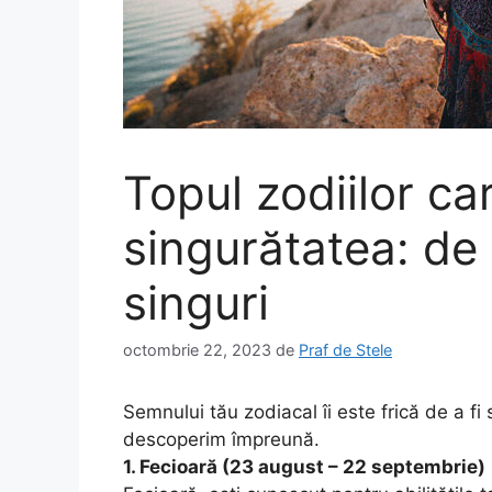
Topul zodiilor ca
singurătatea: de 
singuri
octombrie 22, 2023
de
Praf de Stele
Semnului tău zodiacal îi este frică de a f
descoperim împreună.
1. Fecioară (23 august – 22 septembrie)