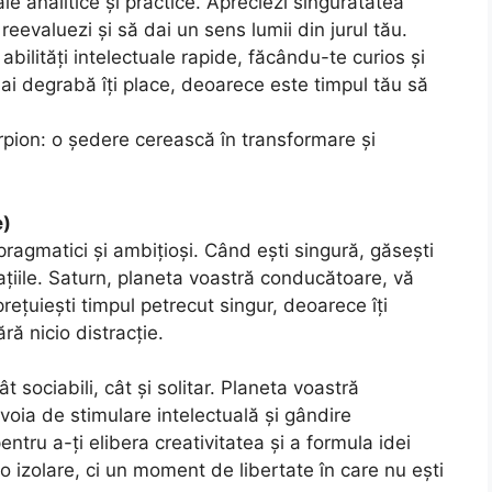
ale analitice și practice. Apreciezi singurătatea
reevaluezi și să dai un sens lumii din jurul tău.
abilități intelectuale rapide, făcându-te curios și
i mai degrabă îți place, deoarece este timpul tău să
pion: o ședere cerească în transformare și
e)
ragmatici și ambițioși. Când ești singură, găsești
irațiile. Saturn, planeta voastră conducătoare, vă
 prețuiești timpul petrecut singur, deoarece îți
ră nicio distracție.
t sociabili, cât și solitar. Planeta voastră
oia de stimulare intelectuală și gândire
ntru a-ți elibera creativitatea și a formula idei
 izolare, ci un moment de libertate în care nu ești