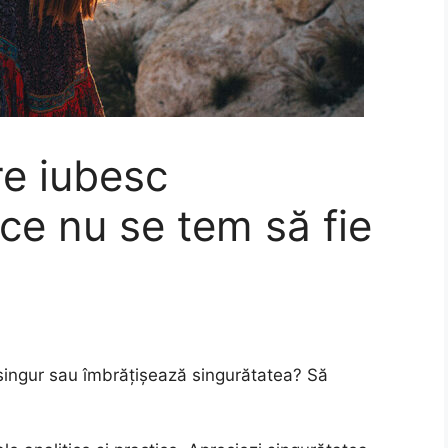
re iubesc
ce nu se tem să fie
i singur sau îmbrățișează singurătatea? Să