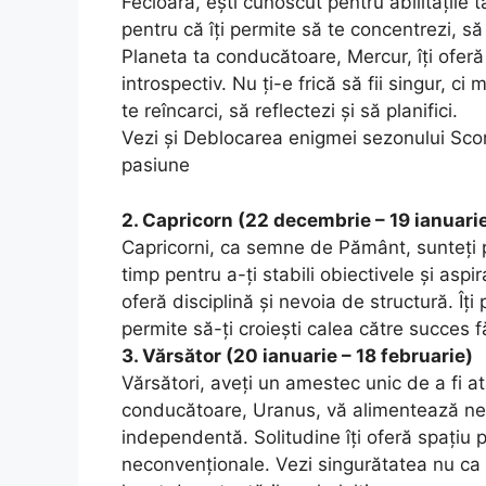
Fecioară, ești cunoscut pentru abilitățile t
pentru că îți permite să te concentrezi, să 
Planeta ta conducătoare, Mercur, îți oferă 
introspectiv. Nu ți-e frică să fii singur, c
te reîncarci, să reflectezi și să planifici.
Vezi și Deblocarea enigmei sezonului Scor
pasiune
2. Capricorn (22 decembrie – 19 ianuari
Capricorni, ca semne de Pământ, sunteți p
timp pentru a-ți stabili obiectivele și asp
oferă disciplină și nevoia de structură. Îți
permite să-ți croiești calea către succes fă
3. Vărsător (20 ianuarie – 18 februarie)
Vărsători, aveți un amestec unic de a fi atâ
conducătoare, Uranus, vă alimentează nev
independentă. Solitudine îți oferă spațiu pe
neconvenționale. Vezi singurătatea nu ca o