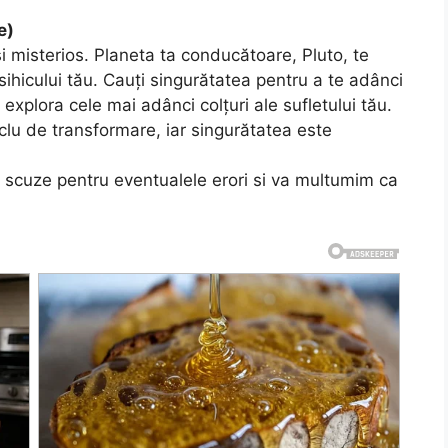
e)
și misterios. Planeta ta conducătoare, Pluto, te
psihicului tău. Cauți singurătatea pentru a te adânci
 explora cele mai adânci colțuri ale sufletului tău.
iclu de transformare, iar singurătatea este
 scuze pentru eventualele erori si va multumim ca