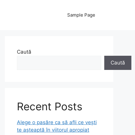
Sample Page
Caută
Caută
Recent Posts
Alege o pasăre ca să afli ce vești
te așteaptă în viitorul apropiat