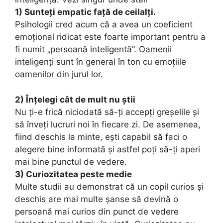
1) Sunteți empatic față de ceilalți.
Psihologii cred acum că a avea un coeficient
emoțional ridicat este foarte important pentru a
fi numit „persoană inteligentă”. Oamenii
inteligenți sunt în general în ton cu emoțiile
oamenilor din jurul lor.
2) Înțelegi cât de mult nu știi
Nu ți-e frică niciodată să-ți accepți greșelile și
să înveți lucruri noi în fiecare zi. De asemenea,
fiind deschis la minte, ești capabil să faci o
alegere bine informată și astfel poți să-ți aperi
mai bine punctul de vedere.
3) Curiozitatea peste medie
Multe studii au demonstrat că un copil curios și
deschis are mai multe șanse să devină o
persoană mai curios din punct de vedere