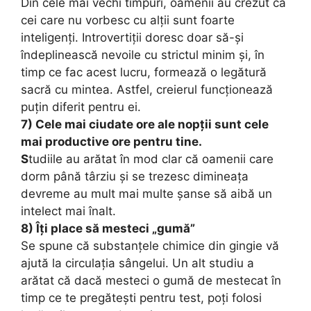
Din cele mai vechi timpuri, oamenii au crezut că
cei care nu vorbesc cu alții sunt foarte
inteligenți. Introvertiții doresc doar să-și
îndeplinească nevoile cu strictul minim și, în
timp ce fac acest lucru, formează o legătură
sacră cu mintea. Astfel, creierul funcționează
puțin diferit pentru ei.
7) Cele mai ciudate ore ale nopții sunt cele
mai productive ore pentru tine.
S
tudiile au arătat în mod clar că oamenii care
dorm până târziu și se trezesc dimineața
devreme au mult mai multe șanse să aibă un
intelect mai înalt.
8) Îți place să mesteci „gumă”
Se spune că substanțele chimice din gingie vă
ajută la circulația sângelui. Un alt studiu a
arătat că dacă mesteci o gumă de mestecat în
timp ce te pregătești pentru test, poți folosi