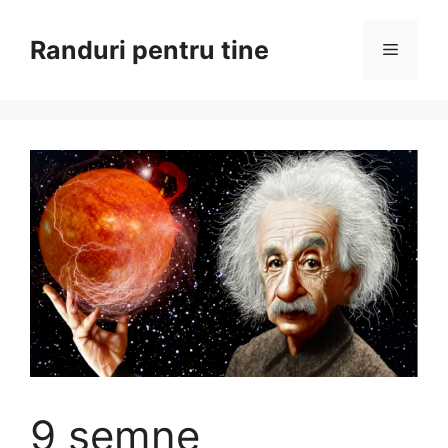
Sari
la
Randuri pentru tine
Meniu
conținut
9 semne