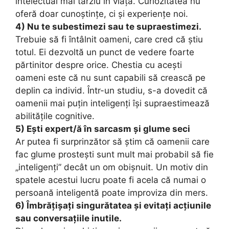
intelectual mai târziu în viață. Curiozitatea nu
oferă doar cunoștințe, ci și experiențe noi.
4) Nu te subestimezi sau te supraestimezi.
Trebuie să fi întâlnit oameni, care cred că știu
totul. Ei dezvoltă un punct de vedere foarte
părtinitor despre orice. Chestia cu acești
oameni este că nu sunt capabili să crească pe
deplin ca individ. Într-un studiu, s-a dovedit că
oamenii mai puțin inteligenți își supraestimează
abilitățile cognitive.
5) Ești expert/ă în sarcasm și glume seci
Ar putea fi surprinzător să știm că oamenii care
fac glume prostești sunt mult mai probabil să fie
„inteligenți” decât un om obișnuit. Un motiv din
spatele acestui lucru poate fi acela că numai o
persoană inteligentă poate improviza din mers.
6) Îmbrățișați singurătatea și evitați acțiunile
sau conversațiile inutile.