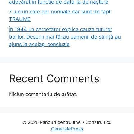
adevărat în funcție de data ta de naștere
7 lucruri care par normale dar sunt de fapt
TRAUME
În 1944 un cercetător explica cauza tuturor
bolilor. Decenii mai târziu oamenii de știință au
ajuns la aceiași concluzie
Recent Comments
Niciun comentariu de arătat.
© 2026 Randuri pentru tine
• Construit cu
GeneratePress