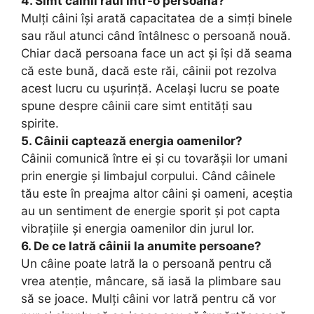
4. Simt câinii răul într-o persoană?
Mulți câini își arată capacitatea de a simți binele
sau răul atunci când întâlnesc o persoană nouă.
Chiar dacă persoana face un act și își dă seama
că este bună, dacă este răi, câinii pot rezolva
acest lucru cu ușurință. Același lucru se poate
spune despre câinii care simt entități sau
spirite.
5. Câinii captează energia oamenilor?
Câinii comunică între ei și cu tovarășii lor umani
prin energie și limbajul corpului. Când câinele
tău este în preajma altor câini și oameni, aceștia
au un sentiment de energie sporit și pot capta
vibrațiile și energia oamenilor din jurul lor.
6. De ce latră câinii la anumite persoane?
Un câine poate latră la o persoană pentru că
vrea atenție, mâncare, să iasă la plimbare sau
să se joace. Mulți câini vor latră pentru că vor