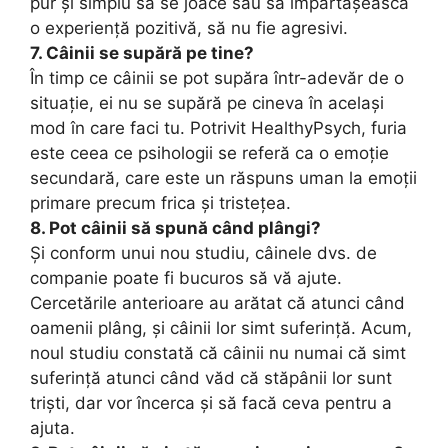
pur și simplu să se joace sau să împărtășească
o experiență pozitivă, să nu fie agresivi.
7. Câinii se supără pe tine?
În timp ce câinii se pot supăra într-adevăr de o
situație, ei nu se supără pe cineva în același
mod în care faci tu. Potrivit HealthyPsych, furia
este ceea ce psihologii se referă ca o emoție
secundară, care este un răspuns uman la emoții
primare precum frica și tristețea.
8. Pot câinii să spună când plângi?
Și conform unui nou studiu, câinele dvs. de
companie poate fi bucuros să vă ajute.
Cercetările anterioare au arătat că atunci când
oamenii plâng, și câinii lor simt suferință. Acum,
noul studiu constată că câinii nu numai că simt
suferință atunci când văd că stăpânii lor sunt
triști, dar vor încerca și să facă ceva pentru a
ajuta.