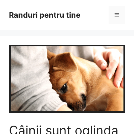
Sari
la
Randuri pentru tine
Meniu
conținut
Câinii sunt oglinda