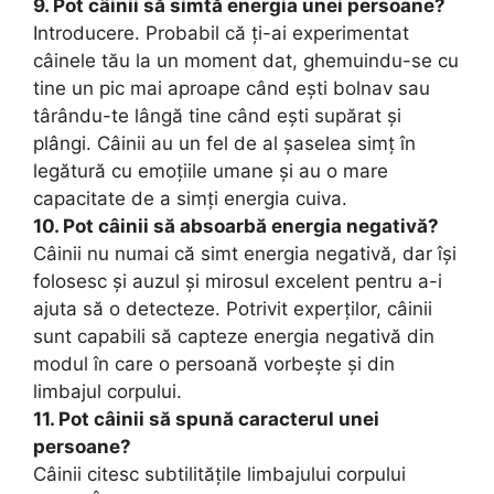
9. Pot câinii să simtă energia unei persoane?
Introducere. Probabil că ți-ai experimentat
câinele tău la un moment dat, ghemuindu-se cu
tine un pic mai aproape când ești bolnav sau
târându-te lângă tine când ești supărat și
plângi. Câinii au un fel de al șaselea simț în
legătură cu emoțiile umane și au o mare
capacitate de a simți energia cuiva.
10. Pot câinii să absoarbă energia negativă?
Câinii nu numai că simt energia negativă, dar își
folosesc și auzul și mirosul excelent pentru a-i
ajuta să o detecteze. Potrivit experților, câinii
sunt capabili să capteze energia negativă din
modul în care o persoană vorbește și din
limbajul corpului.
11. Pot câinii să spună caracterul unei
persoane?
Câinii citesc subtilitățile limbajului corpului