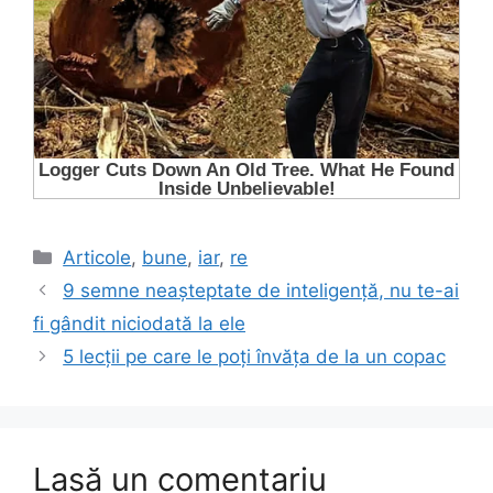
Categorii
Articole
,
bune
,
iar
,
re
9 semne neașteptate de inteligență, nu te-ai
fi gândit niciodată la ele
5 lecții pe care le poți învăța de la un copac
Lasă un comentariu