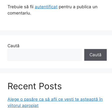
Trebuie să fii
autentificat
pentru a publica un
comentariu.
Caută
Caută
Recent Posts
Alege o pasăre ca să afli ce vești te așteaptă în
viitorul apropiat