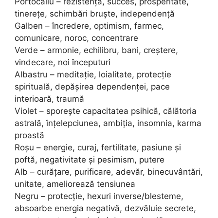
Portocaliu – rezistență, succes, prosperitate,
tinerețe, schimbări bruște, independență
Galben – încredere, optimism, farmec,
comunicare, noroc, concentrare
Verde – armonie, echilibru, bani, creștere,
vindecare, noi începuturi
Albastru – meditație, loialitate, protecție
spirituală, depășirea dependenței, pace
interioară, traumă
Violet – sporește capacitatea psihică, călătoria
astrală, înțelepciunea, ambiția, insomnia, karma
proastă
Roșu – energie, curaj, fertilitate, pasiune și
poftă, negativitate și pesimism, putere
Alb – curățare, purificare, adevăr, binecuvântări,
unitate, ameliorează tensiunea
Negru – protecție, hexuri inverse/blesteme,
absoarbe energia negativă, dezvăluie secrete,