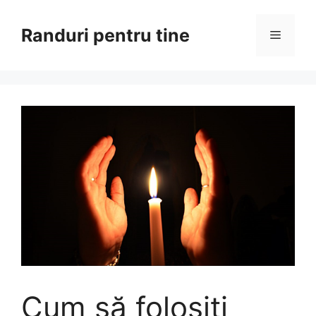
Sari
la
Randuri pentru tine
Meniu
conținut
Cum să folosiți