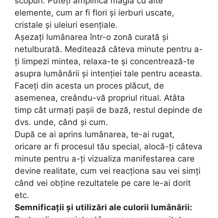
scopuri. Puteți amplifica magia cu alte
elemente, cum ar fi flori și ierburi uscate,
cristale și uleiuri esențiale.
Așezați lumânarea într-o zonă curată și
netulburată. Meditează câteva minute pentru a-
ți limpezi mintea, relaxa-te și concentrează-te
asupra lumânării și intenției tale pentru aceasta.
Faceți din acesta un proces plăcut, de
asemenea, creându-vă propriul ritual. Atâta
timp cât urmați pașii de bază, restul depinde de
dvs. unde, când și cum.
După ce ai aprins lumânarea, te-ai rugat,
oricare ar fi procesul tău special, alocă-ți câteva
minute pentru a-ți vizualiza manifestarea care
devine realitate, cum vei reacționa sau vei simți
când vei obține rezultatele pe care le-ai dorit
etc.
Semnificații și utilizări ale culorii lumânării: