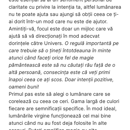
claritate cu privire la intenția ta, altfel lumânarea
nu te poate ajuta sau ajungi să obții ceea ce ți-
ai dorit într-un mod care nu este de ajutor.
Amintiți-vă, focul este doar un mijloc care vă
ajută să vă direcționați în mod adecvat
dorințele către Univers.
O regulă importantă pe
care trebuie să o țineți întotdeauna în minte
atunci când faceți orice fel de magie
pământească este să nu căutați rău față de o
altă persoană, consecința este că veți primi
înapoi ceea ce ați scos. Doar intenții pozitive,
oameni buni!
Primul pas este să alegi o lumânare care se
corelează cu ceea ce ceri. Gama largă de culori
fiecare are semnificații specifice. În mod ideal,
lumânările virgine funcționează cel mai bine
atunci când nu au fost deja folosite în alte