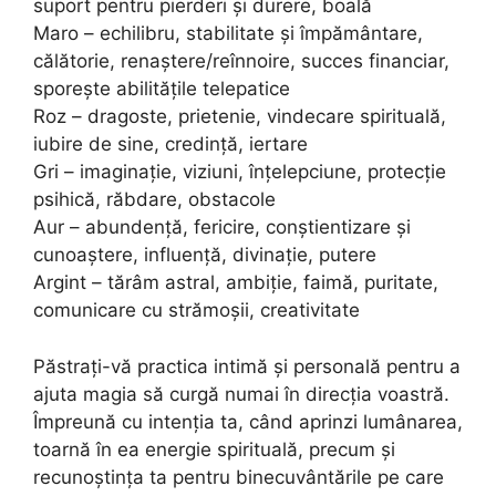
suport pentru pierderi și durere, boală
Maro – echilibru, stabilitate și împământare,
călătorie, renaștere/reînnoire, succes financiar,
sporește abilitățile telepatice
Roz – dragoste, prietenie, vindecare spirituală,
iubire de sine, credință, iertare
Gri – imaginație, viziuni, înțelepciune, protecție
psihică, răbdare, obstacole
Aur – abundență, fericire, conștientizare și
cunoaștere, influență, divinație, putere
Argint – tărâm astral, ambiție, faimă, puritate,
comunicare cu strămoșii, creativitate
Păstrați-vă practica intimă și personală pentru a
ajuta magia să curgă numai în direcția voastră.
Împreună cu intenția ta, când aprinzi lumânarea,
toarnă în ea energie spirituală, precum și
recunoștința ta pentru binecuvântările pe care