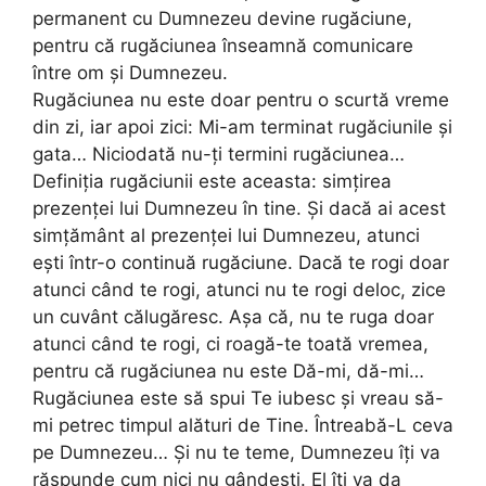
permanent cu Dumnezeu devine rugăciune,
pentru că rugăciunea înseamnă comunicare
între om și Dumnezeu.
Rugăciunea nu este doar pentru o scurtă vreme
din zi, iar apoi zici: Mi-am terminat rugăciunile și
gata… Niciodată nu-ți termini rugăciunea…
Definiția rugăciunii este aceasta: simțirea
prezenței lui Dumnezeu în tine. Și dacă ai acest
simțământ al prezenței lui Dumnezeu, atunci
ești într-o continuă rugăciune. Dacă te rogi doar
atunci când te rogi, atunci nu te rogi deloc, zice
un cuvânt călugăresc. Așa că, nu te ruga doar
atunci când te rogi, ci roagă-te toată vremea,
pentru că rugăciunea nu este Dă-mi, dă-mi…
Rugăciunea este să spui Te iubesc și vreau să-
mi petrec timpul alături de Tine. Întreabă-L ceva
pe Dumnezeu… Și nu te teme, Dumnezeu îți va
răspunde cum nici nu gândești. El îți va da