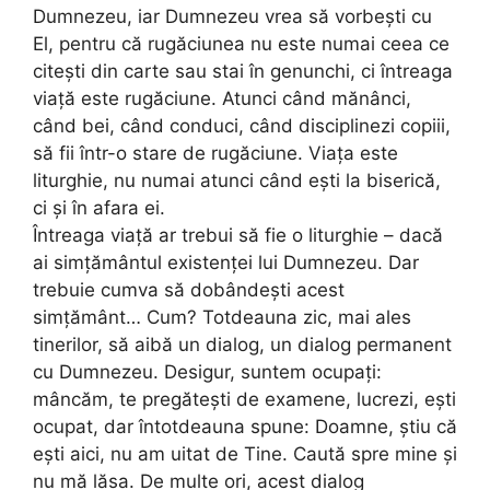
Dumnezeu, iar Dumnezeu vrea să vorbești cu
El, pentru că rugăciunea nu este numai ceea ce
citești din carte sau stai în genunchi, ci întreaga
viață este rugăciune. Atunci când mănânci,
când bei, când conduci, când disciplinezi copiii,
să fii într-o stare de rugăciune. Viața este
liturghie, nu numai atunci când ești la biserică,
ci și în afara ei.
Întreaga viață ar trebui să fie o liturghie – dacă
ai simțământul existenței lui Dumnezeu. Dar
trebuie cumva să dobândești acest
simțământ… Cum? Totdeauna zic, mai ales
tinerilor, să aibă un dialog, un dialog permanent
cu Dumnezeu. Desigur, suntem ocupați:
mâncăm, te pregătești de examene, lucrezi, ești
ocupat, dar întotdeauna spune: Doamne, știu că
ești aici, nu am uitat de Tine. Caută spre mine și
nu mă lăsa. De multe ori, acest dialog