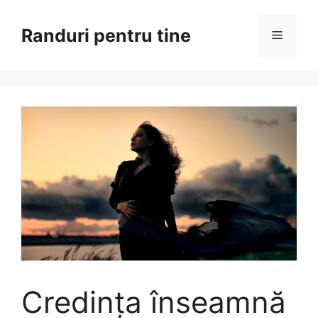
Sari
la
Randuri pentru tine
Meniu
conținut
Credința înseamnă