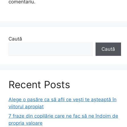
comentariu.
Caută
Caută
Recent Posts
Alege o pasăre ca să afli ce vești te așteaptă în
viitorul apropiat
7 fraze din copilărie care ne fac să ne îndoim de
propria valoare