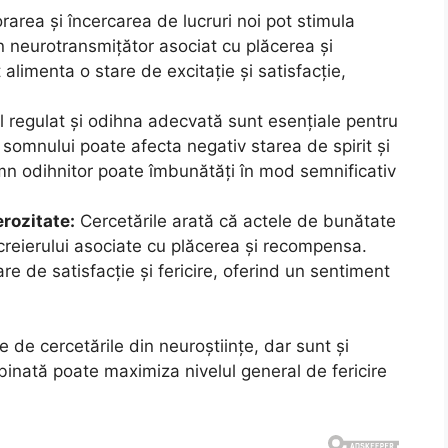
rarea și încercarea de lucruri noi pot stimula
n neurotransmițător asociat cu plăcerea și
limenta o stare de excitație și satisfacție,
regulat și odihna adecvată sunt esențiale pentru
 somnului poate afecta negativ starea de spirit și
somn odihnitor poate îmbunătăți în mod semnificativ
erozitate:
Cercetările arată că actele de bunătate
 creierului asociate cu plăcerea și recompensa.
re de satisfacție și fericire, oferind un sentiment
de cercetările din neuroștiințe, dar sunt și
binată poate maximiza nivelul general de fericire