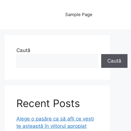
Sample Page
Caută
Caută
Recent Posts
Alege o pasăre ca să afli ce vești
te așteaptă în viitorul apropiat