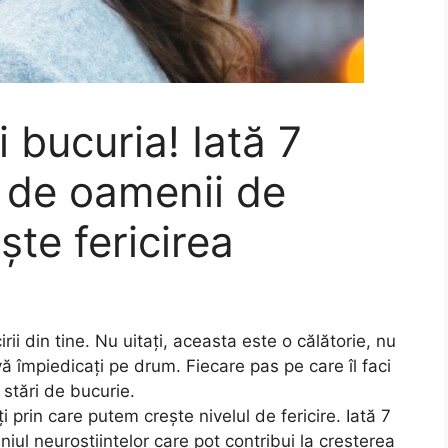
 bucuria! Iată 7
 de oamenii de
ește fericirea
ii din tine.
Nu uitați, aceasta este o călătorie, nu
ă împiedicați pe drum.
Fiecare pas pe care îl faci
stări de bucurie.
i prin care putem crește nivelul de fericire. Iată 7
ul neuroștiințelor care pot contribui la creșterea