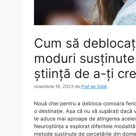
Cum să deblocați
moduri susținute
știință de a-ți cr
noiembrie 16, 2023
de
Praf de Stele
Nouă chei pentru a debloca comoara fericir
o destinație.
Așa că nu vă supărați dacă v
te aduce mai aproape de atingerea acelei 
Neuroștiința a explorat diferitele modalităț
metode susținute de cercetările din domeni