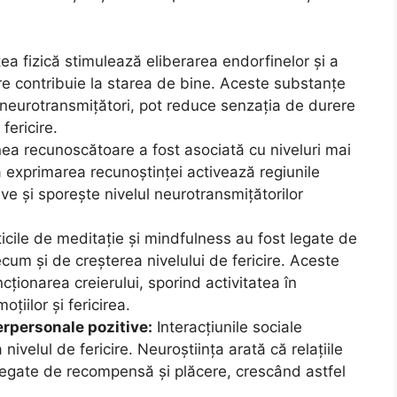
tea fizică stimulează eliberarea endorfinelor și a
are contribuie la starea de bine. Aceste substanțe
eurotransmițători, pot reduce senzația de durere
fericire.
ea recunoscătoare a fost asociată cu niveluri mai
că exprimarea recunoștinței activează regiunile
ive și sporește nivelul neurotransmițătorilor
icile de meditație și mindfulness au fost legate de
ecum și de creșterea nivelului de fericire. Aceste
ncționarea creierului, sporind activitatea în
țiilor și fericirea.
terpersonale pozitive:
Interacțiunile sociale
 nivelul de fericire. Neuroștiința arată că relațiile
 legate de recompensă și plăcere, crescând astfel