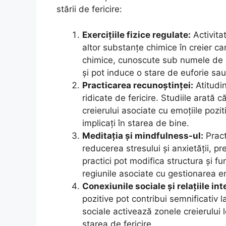
stării de fericire:
Exercițiile fizice regulate:
Activita
altor substanțe chimice în creier c
chimice, cunoscute sub numele de n
și pot induce o stare de euforie sau 
Practicarea recunoștinței:
Atitudin
ridicate de fericire. Studiile arată 
creierului asociate cu emoțiile pozit
implicați în starea de bine.
Meditația și mindfulness-ul:
Pract
reducerea stresului și anxietății, pr
practici pot modifica structura și fu
regiunile asociate cu gestionarea emo
Conexiunile sociale și relațiile in
pozitive pot contribui semnificativ la
sociale activează zonele creierului
starea de fericire.