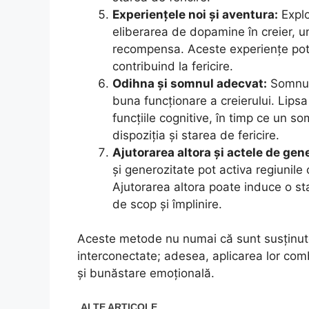
Experiențele noi și aventura:
Explo
eliberarea de dopamine în creier, u
recompensa. Aceste experiențe pot a
contribuind la fericire.
Odihna și somnul adecvat:
Somnul 
buna funcționare a creierului. Lipsa
funcțiile cognitive, în timp ce un 
dispoziția și starea de fericire.
Ajutorarea altora și actele de gen
și generozitate pot activa regiunile
Ajutorarea altora poate induce o sta
de scop și împlinire.
Aceste metode nu numai că sunt susținute 
interconectate; adesea, aplicarea lor com
și bunăstare emoțională.