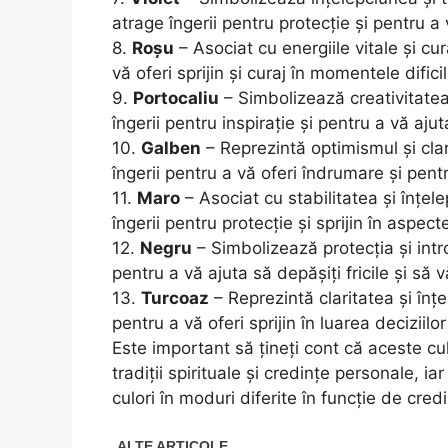
atrage îngerii pentru protecție și pentru a v
8.
Roșu
– Asociat cu energiile vitale și cur
vă oferi sprijin și curaj în momentele dificil
9.
Portocaliu
– Simbolizează creativitatea 
îngerii pentru inspirație și pentru a vă aju
10.
Galben
– Reprezintă optimismul și cla
îngerii pentru a vă oferi îndrumare și pentr
11.
Maro
– Asociat cu stabilitatea și înțe
îngerii pentru protecție și sprijin în aspecte
12.
Negru
– Simbolizează protecția și intr
pentru a vă ajuta să depășiți fricile și să 
13.
Turcoaz
– Reprezintă claritatea și înțe
pentru a vă oferi sprijin în luarea deciziilo
Este important să țineți cont că aceste cul
tradiții spirituale și credințe personale, i
culori în moduri diferite în funcție de credi