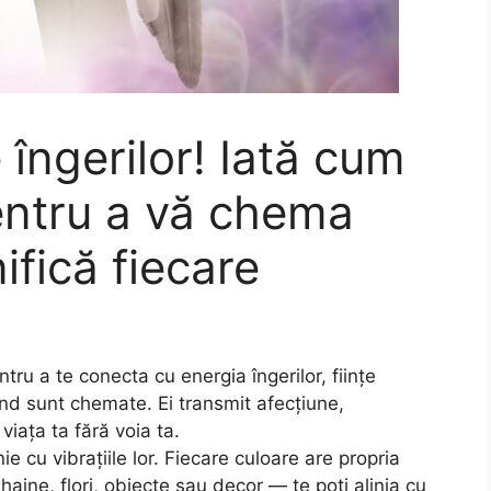
 îngerilor! Iată cum
pentru a vă chema
ifică fiecare
ntru a te conecta cu energia îngerilor, ființe
ând sunt chemate. Ei transmit afecțiune,
viața ta fără voia ta.
nie cu vibrațiile lor. Fiecare culoare are propria
 haine, flori, obiecte sau decor — te poți alinia cu