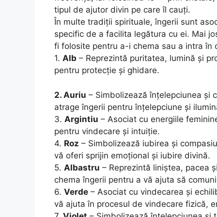
tipul de ajutor divin pe care îl cauți.
În multe tradiții spirituale, îngerii sunt a
specific de a facilita legătura cu ei. Mai j
fi folosite pentru a-i chema sau a intra în 
1.
Alb
– Reprezintă puritatea, lumină și pro
pentru protecție și ghidare.
2. Auriu
– Simbolizează înțelepciunea și c
atrage îngerii pentru înțelepciune și ilumin
3.
Argintiu
– Asociat cu energiile feminine 
pentru vindecare și intuiție.
4.
Roz
– Simbolizează iubirea și compasiun
vă oferi sprijin emoțional și iubire divină.
5.
Albastru
– Reprezintă liniștea, pacea ș
chema îngerii pentru a vă ajuta să comunica
6.
Verde
– Asociat cu vindecarea și echilib
vă ajuta în procesul de vindecare fizică, e
7.
Violet
– Simbolizează înțelepciunea și tr