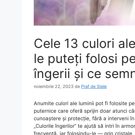
Cele 13 culori ale
le puteți folosi 
îngerii și ce semn
noiembrie 22, 2023
de
Praf de Stele
Anumite culori ale luminii pot fi folosite pe
puternice care oferă sprijin doar atunci c
cunoaștere și protecție, fără a interveni în 
„Culorile îngerilor” te ajută să intri în armo
frecvență, iar folosindu-le — prin cristale,