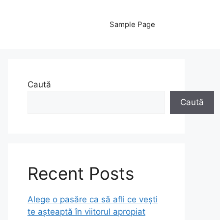
Sample Page
Caută
Caută
Recent Posts
Alege o pasăre ca să afli ce vești
te așteaptă în viitorul apropiat