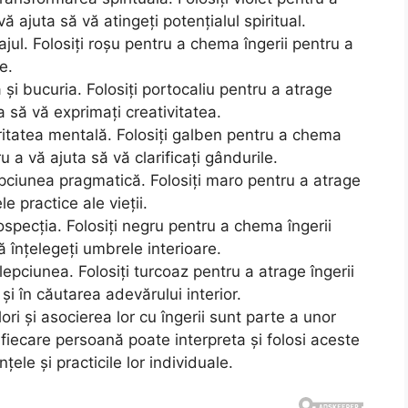
ă ajuta să vă atingeți potențialul spiritual.
ajul. Folosiți roșu pentru a chema îngerii pentru a
e.
și bucuria. Folosiți portocaliu pentru a atrage
ta să vă exprimați creativitatea.
ritatea mentală. Folosiți galben pentru a chema
u a vă ajuta să vă clarificați gândurile.
lepciunea pragmatică. Folosiți maro pentru a atrage
le practice ale vieții.
ospecția. Folosiți negru pentru a chema îngerii
vă înțelegeți umbrele interioare.
lepciunea. Folosiți turcoaz pentru a atrage îngerii
r și în căutarea adevărului interior.
ori și asocierea lor cu îngerii sunt parte a unor
ar fiecare persoană poate interpreta și folosi aceste
nțele și practicile lor individuale.