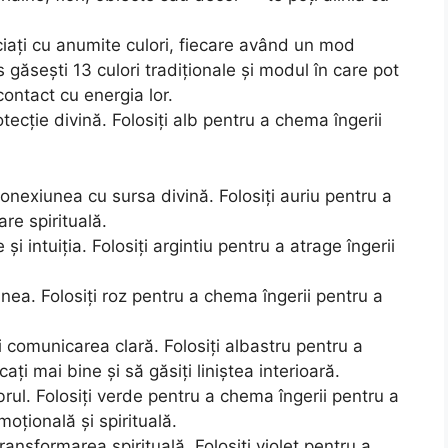
sociați cu anumite culori, fiecare având un mod
os găsești 13 culori tradiționale și modul în care pot
contact cu energia lor.
tecție divină. Folosiți alb pentru a chema îngerii
onexiunea cu sursa divină. Folosiți auriu pentru a
are spirituală.
și intuiția. Folosiți argintiu pentru a atrage îngerii
ea. Folosiți roz pentru a chema îngerii pentru a
i comunicarea clară. Folosiți albastru pentru a
ți mai bine și să găsiți liniștea interioară.
rul. Folosiți verde pentru a chema îngerii pentru a
moțională și spirituală.
ansformarea spirituală. Folosiți violet pentru a