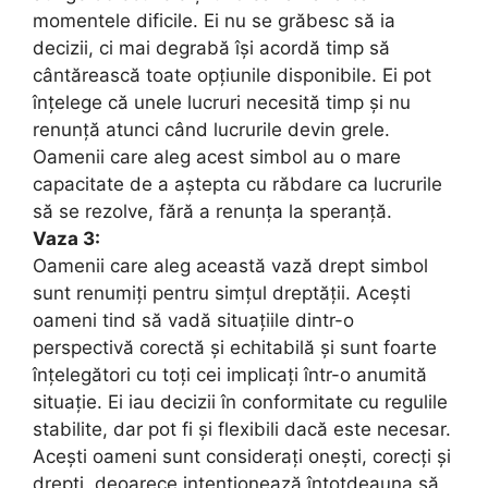
momentele dificile. Ei nu se grăbesc să ia
decizii, ci mai degrabă își acordă timp să
cântărească toate opțiunile disponibile. Ei pot
înțelege că unele lucruri necesită timp și nu
renunță atunci când lucrurile devin grele.
Oamenii care aleg acest simbol au o mare
capacitate de a aștepta cu răbdare ca lucrurile
să se rezolve, fără a renunța la speranță.
Vaza 3:
Oamenii care aleg această vază drept simbol
sunt renumiți pentru simțul dreptății. Acești
oameni tind să vadă situațiile dintr-o
perspectivă corectă și echitabilă și sunt foarte
înțelegători cu toți cei implicați într-o anumită
situație. Ei iau decizii în conformitate cu regulile
stabilite, dar pot fi și flexibili dacă este necesar.
Acești oameni sunt considerați onești, corecți și
drepti, deoarece intenționează întotdeauna să