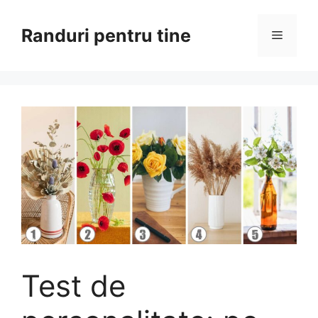
Sari
la
Randuri pentru tine
Meniu
conținut
Test de