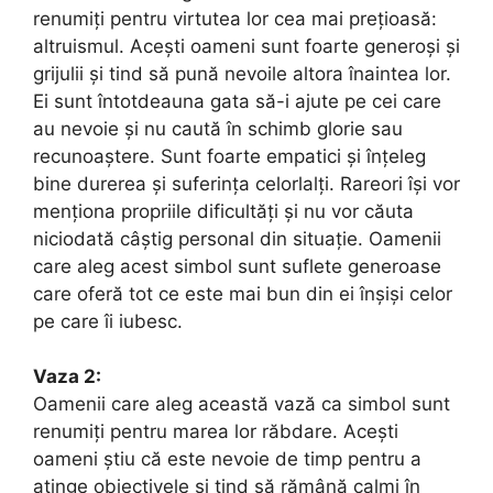
renumiți pentru virtutea lor cea mai prețioasă:
altruismul. Acești oameni sunt foarte generoși și
grijulii și tind să pună nevoile altora înaintea lor.
Ei sunt întotdeauna gata să-i ajute pe cei care
au nevoie și nu caută în schimb glorie sau
recunoaștere. Sunt foarte empatici și înțeleg
bine durerea și suferința celorlalți. Rareori își vor
menționa propriile dificultăți și nu vor căuta
niciodată câștig personal din situație. Oamenii
care aleg acest simbol sunt suflete generoase
care oferă tot ce este mai bun din ei înșiși celor
pe care îi iubesc.
Vaza 2:
Oamenii care aleg această vază ca simbol sunt
renumiți pentru marea lor răbdare. Acești
oameni știu că este nevoie de timp pentru a
atinge obiectivele și tind să rămână calmi în