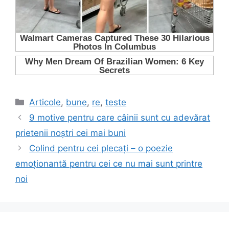
Categorii
Articole
,
bune
,
re
,
teste
9 motive pentru care câinii sunt cu adevărat
prietenii noștri cei mai buni
Colind pentru cei plecați – o poezie
emoționantă pentru cei ce nu mai sunt printre
noi