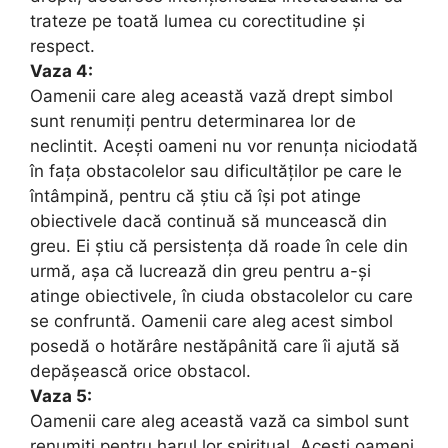
trateze pe toată lumea cu corectitudine și
respect.
Vaza 4:
Oamenii care aleg această vază drept simbol
sunt renumiți pentru determinarea lor de
neclintit. Acești oameni nu vor renunța niciodată
în fața obstacolelor sau dificultăților pe care le
întâmpină, pentru că știu că își pot atinge
obiectivele dacă continuă să muncească din
greu. Ei știu că persistența dă roade în cele din
urmă, așa că lucrează din greu pentru a-și
atinge obiectivele, în ciuda obstacolelor cu care
se confruntă. Oamenii care aleg acest simbol
posedă o hotărâre nestăpânită care îi ajută să
depășească orice obstacol.
Vaza 5:
Oamenii care aleg această vază ca simbol sunt
renumiți pentru harul lor spiritual. Acești oameni