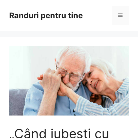
Sari
la
Randuri pentru tine
Meniu
conținut
„Când iubești cu