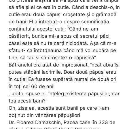
să afle și el ce era în cutie. Când a deschis-o, în
cutie erau două păpuși croșetate și o grămadă
de bani. El a întrebat-o despre semnificația
conținutului acestei cutii: “Când ne-am
căsătorit, bunica mi-a spus că secretul păcii
casei este să nu te cerți niciodată. Așa că m-a
sfătuit- ca întotdeauna când mă voi supăra pe
tine, să tac și să croșetez o păpușică”.
Bătrânelul era atât de impresionat, încât abia își
putea stăpâni lacrimile. Doar două păpuși erau
în cutie! Ea fusese supărată numai de două ori
în toți cei 60 de ani!
„Iubito, spuse el, înțeleg existența păpușilor, dar
toți acești bani?”
Oh, zise ea, aceștia sunt banii pe care i-am
obținut din vânzarea păpușilor!
Dr. Floarea Damaschin, Pacea casei în 333 de