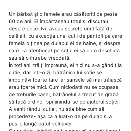
Un bărbat și o femeie erau căsătoriți de peste
60 de ani. Ei împărtășeau totul și discutau
despre orice. Nu aveau secrete unul față de
celălalt, cu excepția unei cutii de pantofi pe care
femeia o ținea pe dulapul ei de haine, și despre
care l-a atenționat pe soțul ei să nu o deschidă
sau să o întrebe vreodată.
În toți anii trăiți împreună, el nici nu s-a gândit la
cutie, dar într-o zi, bătrânica lui soție se
îmbolnăvi foarte tare iar șansele să mai trăiască
erau foarte mici. Cum niciodată nu se ocupase
de treburile casei, bătrânelul a trecut de grabă
să facă ordine- sprijinindu-se pe ajutorul soției.
A venit rândul cutiei, nu știa bine cum să
procedeze- așa că a luat-o de pe dulap și a
pus-o lângă patul bolnavei.
Cu privirea liniștită ea i-a spus că a venit timpul