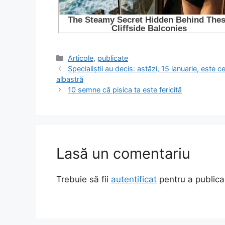
Categorii
Articole
,
publicate
Specialiștii au decis: astăzi, 15 ianuarie, est
albastră
10 semne că pisica ta este fericită
Lasă un comentariu
Trebuie să fii
autentificat
pentru a publica