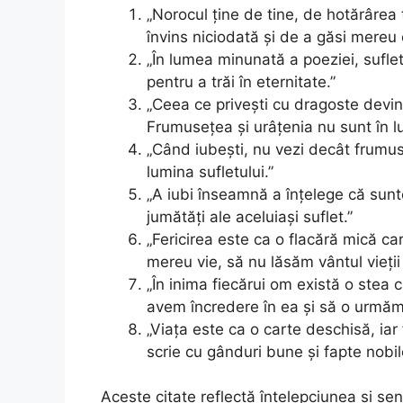
„Norocul ține de tine, de hotărârea 
învins niciodată și de a găsi mereu o 
„În lumea minunată a poeziei, sufle
pentru a trăi în eternitate.”
„Ceea ce privești cu dragoste devin
Frumusețea și urâțenia nu sunt în lucr
„Când iubești, nu vezi decât frumuse
lumina sufletului.”
„A iubi înseamnă a înțelege că sunt
jumătăți ale aceluiași suflet.”
„Fericirea este ca o flacără mică c
mereu vie, să nu lăsăm vântul vieții 
„În inima fiecărui om există o stea 
avem încredere în ea și să o urmăm
„Viața este ca o carte deschisă, ia
scrie cu gânduri bune și fapte nobil
Aceste citate reflectă înțelepciunea și sen