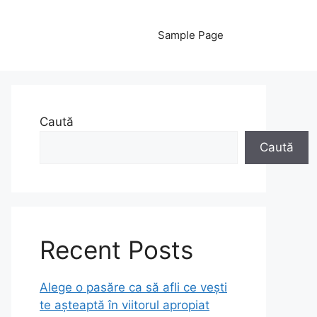
Sample Page
Caută
Caută
Recent Posts
Alege o pasăre ca să afli ce vești
te așteaptă în viitorul apropiat