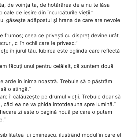
ta, de voința ta, de hotărârea de a nu te lăsa
cale de ieșire din încurcăturile vieții.”
tul găsește adăpostul și hrana de care are nevoie
e frumos; ceea ce privești cu dispreț devine urât.
uri, ci în ochii care le privesc.”
țe în jurul tău. Iubirea este oglinda care reflectă
em făcuți unul pentru celălalt, că suntem două
are arde în inima noastră. Trebuie să o păstrăm
să o stingă.”
care îl călăuzește pe drumul vieții. Trebuie doar să
, căci ea ne va ghida întotdeauna spre lumină.”
r fiecare zi este o pagină nouă pe care o putem
e.”
sibilitatea lui Eminescu, ilustrând modul în care el