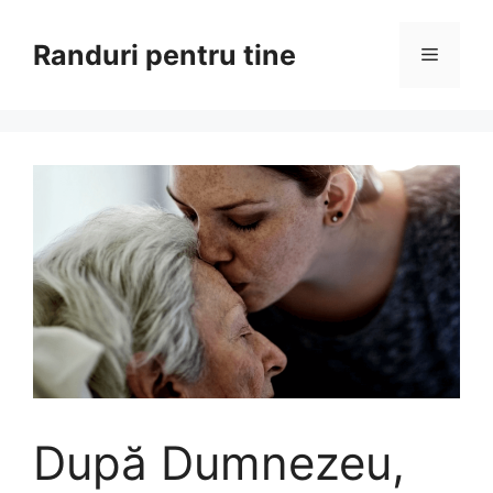
Sari
la
Randuri pentru tine
Meniu
conținut
După Dumnezeu,