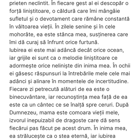
prieten neclintit. În fiecare gest al ei descopăr o
forță liniștitoare, o căldură care îmi mângâie
sufletul și o devotament care rămâne constantă
în vâltoarea vieții. În zilele senine și în cele
mohorâte, ea este stânca mea, susținerea care
îmi dă curaj să înfrunt orice furtună.
Iubirea ei este mai adâncă decât orice ocean,
iar grijile ei sunt ca o melodie liniștitoare ce
adormește orice neliniște din inima mea. În ochii
ei găsesc răspunsuri la întrebările mele cele mai
adânci și alinare în momentele de incertitudine.
Fiecare zi petrecută alături de ea este o
binecuvântare, iar recunoștința mea față de ea
este ca un cântec ce se înalță spre ceruri. După
Dumnezeu, mama este comoara vieții mele,
izvorul inepuizabil de dragoste care dă sens
fiecărui pas făcut pe acest drum. În inima mea,
ea strălucește ca o stea eternă, iar iubirea