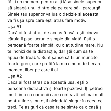
fă-ți un moment pentru a-ți lăsa sinele superior
să aleagă unul dintre ele pe care să-l parcurgă.
Sinele tău superior va lua o decizie și aceasta
va fi ușa spre care ești atras fără motiv.
Ușa #1
Dacă ai fost atras de această ușă, ești cineva
căruia îi plac lucrurile simple din viață. Ești o
persoană foarte simplă, cu o atitudine mare. Nu
te închizi de la distracție, dar știi cum să te
apuci de treabă. Sunt șanse să fii un muncitor
foarte greu, care profită la maximum de fiecare
moment liber pe care îl ai.
Ușa #2
Dacă ai fost atras de această ușă, ești o
persoană distractivă și foarte pozitivă. Îți petreci
mult timp cu oamenii care contează cel mai mult
pentru tine și nu ești niciodată singur în ceea ce
treci. Te asiguri că casa ta se simte ca o casă și