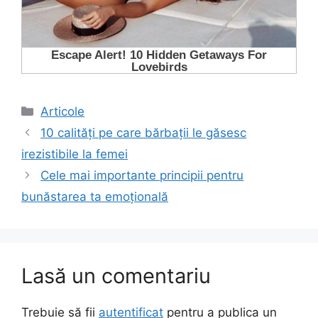
Categorii
Articole
10 calități pe care bărbații le găsesc
irezistibile la femei
Cele mai importante principii pentru
bunăstarea ta emoțională
Lasă un comentariu
Trebuie să fii
autentificat
pentru a publica un