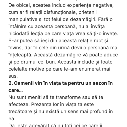
De obicei, acestea includ experiențe negative,
cum ar fi relații disfuncționale, prietenii
manipulative și tot felul de dezamăgiri. Fără o
întâlnire cu această persoană, nu ai învăța
niciodată lecția pe care viața vrea să ți-o învețe.
S-ar putea să ieși din această relație rupt și
învins, dar în cele din urmă devii o persoană mai
înțeleaptă. Această dezamăgire vă poate aduce
și pe drumul cel bun. Aceasta include și toate
celelalte motive pe care le-am enumerat mai
sus.
2. Oamenii vin în viața ta pentru un sezon în
care…
Nu sunt meniti să te transforme sau să te
afecteze. Prezența lor în viața ta este
trecătoare și nu există un sens mai profund în
ea.
Da, este adevărat că nu toți cei pe care îi