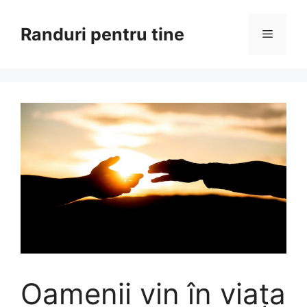
Sari
la
Randuri pentru tine
Meniu
conținut
Oamenii vin în viața