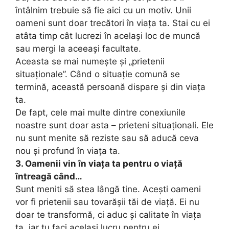
întâlnim trebuie să fie aici cu un motiv. Unii
oameni sunt doar trecători în viața ta. Stai cu ei
atâta timp cât lucrezi în același loc de muncă
sau mergi la aceeași facultate.
Aceasta se mai numește și „prietenii
situaționale”. Când o situație comună se
termină, această persoană dispare și din viața
ta.
De fapt, cele mai multe dintre conexiunile
noastre sunt doar asta – prieteni situaționali. Ele
nu sunt menite să reziste sau să aducă ceva
nou și profund în viața ta.
3. Oamenii vin în viața ta pentru o viață
întreagă când…
Sunt meniti să stea lângă tine. Acești oameni
vor fi prietenii sau tovarășii tăi de viață. Ei nu
doar te transformă, ci aduc și calitate în viața
ta, iar tu faci același lucru pentru ei.