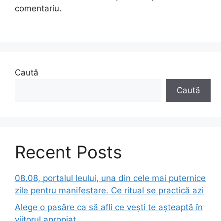
comentariu.
Caută
Caută
Recent Posts
08.08, portalul leului, una din cele mai puternice
zile pentru manifestare. Ce ritual se practică azi
Alege o pasăre ca să afli ce vești te așteaptă în
viitorul apropiat