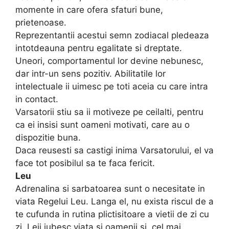
momente in care ofera sfaturi bune,
prietenoase.
Reprezentantii acestui semn zodiacal pledeaza
intotdeauna pentru egalitate si dreptate.
Uneori, comportamentul lor devine nebunesc,
dar intr-un sens pozitiv. Abilitatile lor
intelectuale ii uimesc pe toti aceia cu care intra
in contact.
Varsatorii stiu sa ii motiveze pe ceilalti, pentru
ca ei insisi sunt oameni motivati, care au o
dispozitie buna.
Daca reusesti sa castigi inima Varsatorului, el va
face tot posibilul sa te faca fericit.
Leu
Adrenalina si sarbatoarea sunt o necesitate in
viata Regelui Leu. Langa el, nu exista riscul de a
te cufunda in rutina plictisitoare a vietii de zi cu
zi. Leii iubesc viata si oamenii si, cel mai