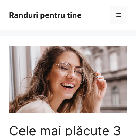
Sari
la
Randuri pentru tine
Meniu
conținut
Cele mai plăcute 3