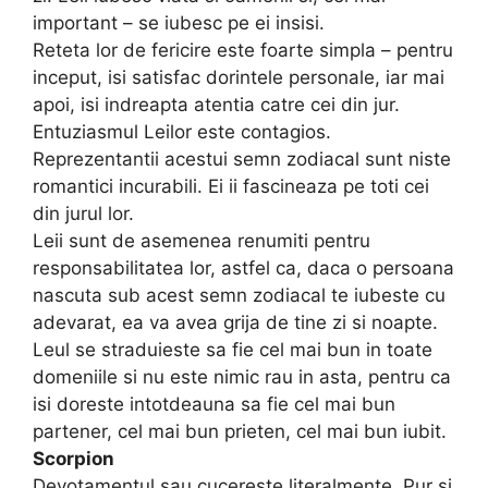
important – se iubesc pe ei insisi.
Reteta lor de fericire este foarte simpla – pentru
inceput, isi satisfac dorintele personale, iar mai
apoi, isi indreapta atentia catre cei din jur.
Entuziasmul Leilor este contagios.
Reprezentantii acestui semn zodiacal sunt niste
romantici incurabili. Ei ii fascineaza pe toti cei
din jurul lor.
Leii sunt de asemenea renumiti pentru
responsabilitatea lor, astfel ca, daca o persoana
nascuta sub acest semn zodiacal te iubeste cu
adevarat, ea va avea grija de tine zi si noapte.
Leul se straduieste sa fie cel mai bun in toate
domeniile si nu este nimic rau in asta, pentru ca
isi doreste intotdeauna sa fie cel mai bun
partener, cel mai bun prieten, cel mai bun iubit.
Scorpion
Devotamentul sau cucereste literalmente. Pur si