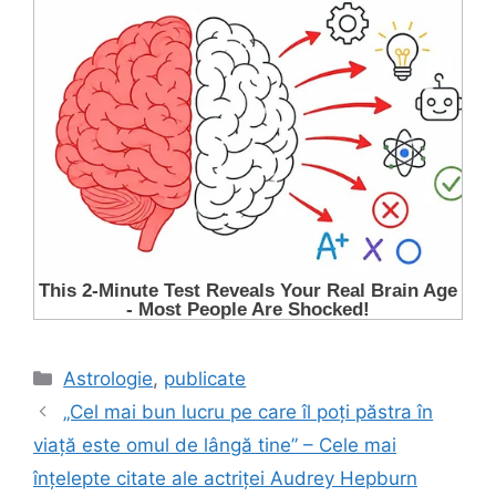
Categorii
Astrologie
,
publicate
„Cel mai bun lucru pe care îl poți păstra în
viață este omul de lângă tine” – Cele mai
înțelepte citate ale actriței Audrey Hepburn