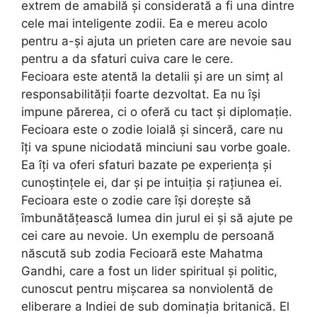
extrem de amabilă și considerată a fi una dintre
cele mai inteligente zodii. Ea e mereu acolo
pentru a-și ajuta un prieten care are nevoie sau
pentru a da sfaturi cuiva care le cere.
Fecioara este atentă la detalii și are un simț al
responsabilității foarte dezvoltat. Ea nu își
impune părerea, ci o oferă cu tact și diplomație.
Fecioara este o zodie loială și sinceră, care nu
îți va spune niciodată minciuni sau vorbe goale.
Ea îți va oferi sfaturi bazate pe experiența și
cunoștințele ei, dar și pe intuiția și rațiunea ei.
Fecioara este o zodie care își dorește să
îmbunătățească lumea din jurul ei și să ajute pe
cei care au nevoie. Un exemplu de persoană
născută sub zodia Fecioară este Mahatma
Gandhi, care a fost un lider spiritual și politic,
cunoscut pentru mișcarea sa nonviolentă de
eliberare a Indiei de sub dominația britanică. El