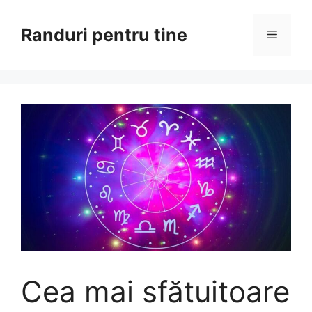
Sari
la
Randuri pentru tine
Meniu
conținut
Cea mai sfătuitoare