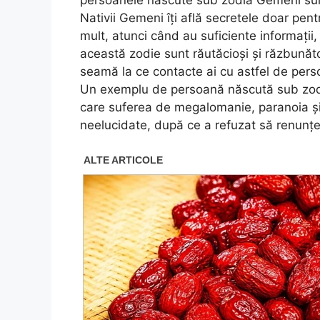
persoanele născute sub zodia Gemeni sunt
Nativii Gemeni îți află secretele doar pen
mult, atunci când au suficiente informații,
această zodie sunt răutăcioși și răzbunăt
seamă la ce contacte ai cu astfel de pers
Un exemplu de persoană născută sub zod
care suferea de megalomanie, paranoia și 
neelucidate, după ce a refuzat să renunțe