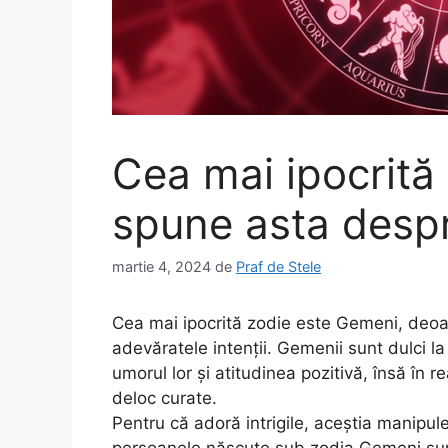
Cea mai ipocrită
spune asta desp
martie 4, 2024
de
Praf de Stele
Cea mai ipocrită zodie este Gemeni, deoar
adevăratele intenții. Gemenii sunt dulci l
umorul lor și atitudinea pozitivă, însă în r
deloc curate.
Pentru că adoră intrigile, aceștia manipul