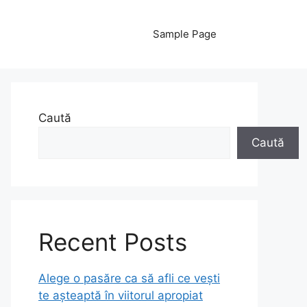
Sample Page
Caută
Caută
Recent Posts
Alege o pasăre ca să afli ce vești
te așteaptă în viitorul apropiat