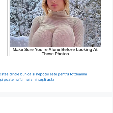
gostea dintre bunică și nepoței este pentru totdeauna
și poate nu îți mai amintești asta