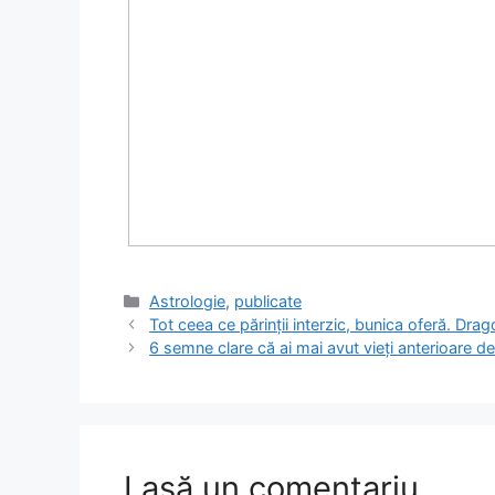
Categorii
Astrologie
,
publicate
Tot ceea ce părinții interzic, bunica oferă. Dra
6 semne clare că ai mai avut vieți anterioare de
Lasă un comentariu