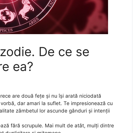
 zodie. De ce se
re ea?
ece are două fețe și nu își arată niciodată
a vorbă, dar amari la suflet. Te impresionează cu
ealitate zâmbetul lor ascunde gânduri și intenții
ează fără scrupule. Mai mult de atât, mulți dintre