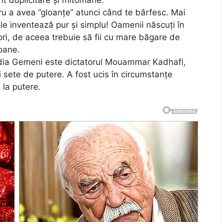
 duplicitare și mitomane.
tru a avea ”gloanțe” atunci când te bârfesc. Mai
 le inventează pur și simplu! Oamenii născuți în
ori, de aceea trebuie să fii cu mare băgare de
oane.
ia Gemeni este dictatorul Mouammar Kadhafi,
sete de putere. A fost ucis în circumstanțe
 la putere.