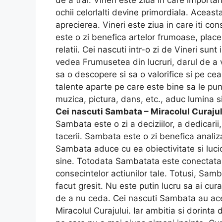
de a trai. Vineri este ziua in care importan
ochii celorlalti devine primordiala. Aceasta
aprecierea. Vineri este ziua in care iti con
este o zi benefica artelor frumoase, placerii,
relatii. Cei nascuti intr-o zi de Vineri sun
vedea Frumusetea din lucruri, darul de a 
sa o descopere si sa o valorifice si pe cea
talente aparte pe care este bine sa le pun
muzica, pictura, dans, etc., aduc lumina si
Cei nascuti Sambata – Miracolul Curajul
Sambata este o zi a deciziilor, a dedicarii, a
tacerii. Sambata este o zi benefica analizarii
Sambata aduce cu ea obiectivitate si luci
sine. Totodata Sambatata este conectata 
consecintelor actiunilor tale. Totusi, Samb
facut gresit. Nu este putin lucru sa ai cura
de a nu ceda. Cei nascuti Sambata au aces
Miracolul Curajului. Iar ambitia si dorinta