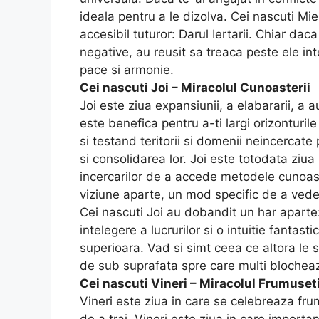
ideala pentru a le dizolva. Cei nascuti Mie
accesibil tuturor: Darul Iertarii. Chiar d
negative, au reusit sa treaca peste ele in
pace si armonie.
Cei nascuti Joi – Miracolul Cunoasterii
Joi este ziua expansiunii, a elabararii, a a
este benefica pentru a-ti largi orizonturil
si testand teritorii si domenii neincercate
si consolidarea lor. Joi este totodata ziua b
incercarilor de a accede metodele cunoaste
viziune aparte, un mod specific de a vedea 
Cei nascuti Joi au dobandit un har aparte
intelegere a lucrurilor si o intuitie fantas
superioara. Vad si simt ceea ce altora le s
de sub suprafata spre care multi blochea
Cei nascuti Vineri – Miracolul Frumusetii
Vineri este ziua in care se celebreaza fru