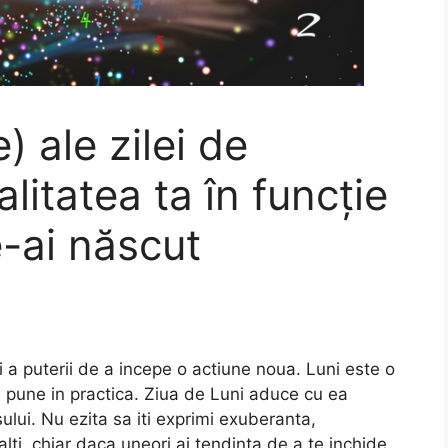
) ale zilei de
litatea ta în funcție
e-ai născut
si a puterii de a incepe o actiune noua. Luni este o
le pune in practica. Ziua de Luni aduce cu ea
sului. Nu ezita sa iti exprimi exuberanta,
alti, chiar daca uneori ai tendinta de a te inchide