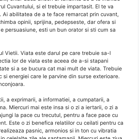
ul Cuvantului, si el trebuie impartasit. El te va
. Ai abilitatea de a te face remarcat prin cuvant,
chimba opinii, sprijina, pedepseste, dar ofera si
de persuasiune, esti un bun orator si sti cum sa
l Vietii. Viata este darul pe care trebuie sa-l
ectia lor de viata este aceea de a-si stapani
ivitate si a se bucura cat mai mult de viata. Trebuie
c si energiei care le parvine din surse exterioare.
inconjoara.
tii, a exprimarii, a informatiei, a cumpatarii, a
a. Miercuri mai este insa si o zi a iertarii, o zi a
 ajungi la pace cu trecutul, pentru a face pace cu
nt. Este o zi benefica relatiilor cu ceilati pentru ca
 realizeaza pasnic, armonios si in ton cu vibratia
in celelalte zile ale saptamanii, Miercuri este ziua