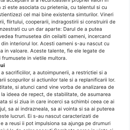
ta acceptarii si a recunoasterii propriei valori in
 zi este asociata cu prietenia, cu talentul si cu
stientizezi cel mai bine existenta simturilor. Vineri
 flirtului, cooperarii, indragostirii si construirii de
t inzestrati cu un dar aparte: Darul de a putea
vedea frumusetea din ceilalti oameni, incercand
 din interiorul lor. Acesti oameni s-au nascut cu
a in valoare. Aceste talente, fie ele legate de
 frumusete in vietile multora.
ui
 sacrificiilor, a autoimpunerii, a restrictiei si a
 scopurilor si actiunilor tale si a replanificarii lor.
ditate, si atunci cand vine vorba de analizarea de
la ideea de repect, de stabilitate, de asumarea
ata si si ziua in care incerci sa schimbi ceea ce ai
jul, sa ai indrazneala, sa ai vointa si sa ai puterea
te lucruri. Ei s-au nascut caracterizati de
 de a reusi ii pot impulsiona sa ajunga pe drumuri