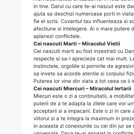
in tine. Darul cu care te-ai nascut este dar
ajuta sa deschizi numeroase porti in viata
fie el scris. Cuvantul tau influenteaza si s
afectiune si intelegere. Ai o mare putere 
aplanezi conflictele.
Cei nascuti Marti – Miracolul Vietii
Cei nascuti marti au fost inzestrati cu Daru
respecte si sa-l aprecieze cat mai mult. L
instinctele, orgoliile si pornirile de agres
sa invete sa acorde atentie si corpului fizi
Puterea lor vine din viata a tot ceea ce ii 
Cei nascuti Miercuri – Miracolul Iertarii
Miecuri este o zi a continuitatii, a mobilita
puterii de a te adapta la zilele care vor urm
acceptarii si a impacarii. Este o zi in care
viitorul si a te integra la maximum in preze
in aceasta zi conexiunile cu cei din jur se
universala. Daca te-ai angajat in conflicte 