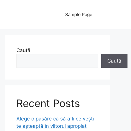
Sample Page
Caută
Caută
Recent Posts
Alege o pasăre ca să afli ce vești
te așteaptă în viitorul apropiat