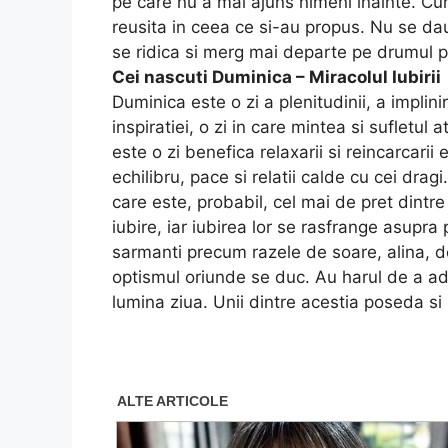
pe care nu a mai ajuns nimeni inainte. Cur
reusita in ceea ce si-au propus. Nu se dau
se ridica si merg mai departe pe drumul p
Cei nascuti Duminica – Miracolul Iubirii
Duminica este o zi a plenitudinii, a impliniri
inspiratiei, o zi in care mintea si sufletul
este o zi benefica relaxarii si reincarcarii 
echilibru, pace si relatii calde cu cei dra
care este, probabil, cel mai de pret dintr
iubire, iar iubirea lor se rasfrange asupra 
sarmanti precum razele de soare, alina, d
optismul oriunde se duc. Au harul de a adu
lumina ziua. Unii dintre acestia poseda si