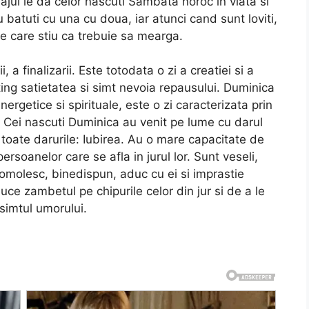
ajul le da celor nascuti Sambata noroc in viata si
 batuti cu una cu doua, iar atunci cand sunt loviti,
e care stiu ca trebuie sa mearga.
i, a finalizarii. Este totodata o zi a creatiei si a
 ating satietatea si simt nevoia repausului. Duminica
energetice si spirituale, este o zi caracterizata prin
gi. Cei nascuti Duminica au venit pe lume cu darul
e toate darurile: Iubirea. Au o mare capacitate de
persoanelor care se afla in jurul lor. Sunt veseli,
omolesc, binedispun, aduc cu ei si imprastie
ce zambetul pe chipurile celor din jur si de a le
 simtul umorului.