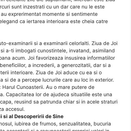
rcuri sunt inzestrati cu un dar care nu le este
aca au exprerimentat momente si sentimente
telegand ca iertarea interioara este cheia catre
uto-examinarii si a examinarii celorlalti. Ziua de Joi
e si a-ti imbogati cunostintele, invatand, asimiland
 pana acum. Joi favorizeaza insusirea informatiilor
eneficiilor, a increderii, a generozitatii, dar si a
rii interioare. Ziua de Joi aduce cu ea si o
si de a percepe lucrurile care au loc in exterior.
: Harul Cunoasterii. Au o mare putere de
tica. Capacitatea lor de ajudeca situatiile este una
capa, reusind sa patrunda chiar si in acele straturi
za accesul.
 si al Descoperirii de Sine
mosul, iubirea de frumos, senzualitatea, bucuria