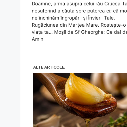
Doamne, arma asupra celui rău Crucea Ta 
nesuferind a căuta spre puterea ei; că mor
ne închinăm îngropării și Învierii Tale.
Rugăciunea din Marțea Mare. Rostește-o a
viața ta… Moșii de Sf Gheorghe: Ce dai d
Amin