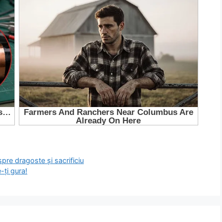
re dragoste și sacrificiu
-ți gura!