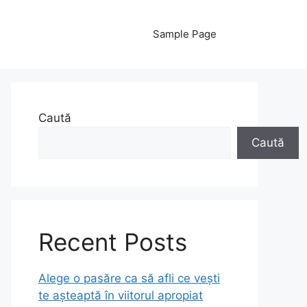
Sample Page
Caută
Caută
Recent Posts
Alege o pasăre ca să afli ce vești
te așteaptă în viitorul apropiat