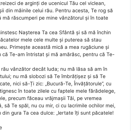
reizeci de arginți de ucenicul Tău cel viclean,
i din mâinile celui rău. Pentru acesta, Te rog să
ă mă răscumperi pe mine vânzătorul și în toate
 cinstesc Nașterea Ta cea Sfântă și să mă închin
ăcatelor mele cele multe și puterea să stau
ui meu. Primește această mică a mea rugăciune și
u că Te-am întristat și mă amărăsc, pentru că Te-
 rău vânzător decât Iuda; nu mă lăsa să am în
ului; nu mă slobozi să Te îmbrățișez și să Te
ate, nici să-Ți zic: „Bucură-Te, Învățătorule”, cu
ignesc în toate zilele cu faptele mele fărădelege,
rele, precum făceau vrăjmașii Tăi, pe vremea
 să Te spăl, nu cu mir, ci cu lacrimile ochilor mei,
din gura Ta cea dulce: „Iertate îți sunt păcatele!
e