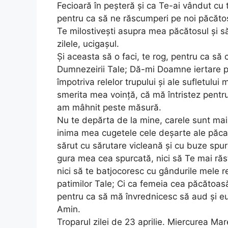
Fecioară în peșteră și ca Te-ai vândut cu t
pentru ca să ne răscumperi pe noi păcătoși
Te milostivești asupra mea păcătosul și s
zilele, ucigașul.
Și aceasta să o faci, te rog, pentru ca să
Dumnezeirii Tale; Dă-mi Doamne iertare p
împotriva relelor trupului și ale sufletul
smerita mea voință, că mă întristez pentr
am mâhnit peste măsură.
Nu te depărta de la mine, carele sunt mai
inima mea cugetele cele deșarte ale păcat
sărut cu sărutare vicleană și cu buze spurc
gura mea cea spurcată, nici să Te mai răst
nici să te batjocoresc cu gândurile mele 
patimilor Tale; Ci ca femeia cea păcătoasă,
pentru ca să mă învrednicesc să aud și eu 
Amin.
Troparul zilei de 23 aprilie. Miercurea Mar