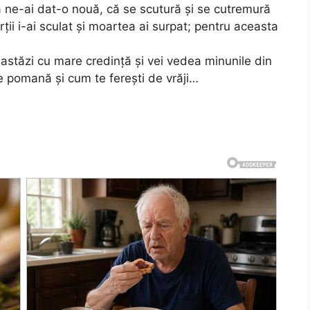
ne-ai dat-o nouă, că se scutură și se cutremură
ții i-ai sculat și moartea ai surpat; pentru aceasta
stăzi cu mare credință și vei vedea minunile din
e pomană și cum te ferești de vrăji…