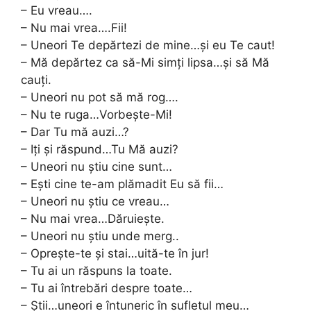
– Eu vreau….
– Nu mai vrea….Fii!
– Uneori Te depărtezi de mine…şi eu Te caut!
– Mă depărtez ca să-Mi simţi lipsa…şi să Mă
cauţi.
– Uneori nu pot să mă rog….
– Nu te ruga…Vorbeşte-Mi!
– Dar Tu mă auzi…?
– Iţi şi răspund…Tu Mă auzi?
– Uneori nu ştiu cine sunt…
– Eşti cine te-am plămadit Eu să fii…
– Uneori nu ştiu ce vreau…
– Nu mai vrea…Dăruieşte.
– Uneori nu ştiu unde merg..
– Opreşte-te şi stai…uită-te în jur!
– Tu ai un răspuns la toate.
– Tu ai întrebări despre toate…
– Ştii…uneori e întuneric în sufletul meu…