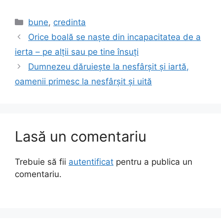
Categorii
bune
,
credinta
Orice boală se naște din incapacitatea de a
ierta – pe alții sau pe tine însuți
Dumnezeu dăruiește la nesfârșit și iartă,
oamenii primesc la nesfârșit și uită
Lasă un comentariu
Trebuie să fii
autentificat
pentru a publica un
comentariu.