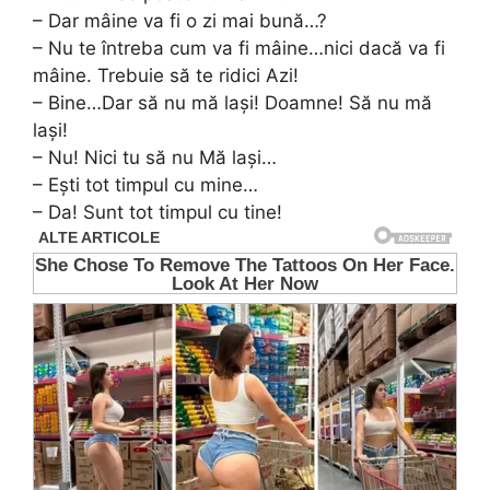
– Dar mâine va fi o zi mai bună…?
– Nu te întreba cum va fi mâine…nici dacă va fi
mâine. Trebuie să te ridici Azi!
– Bine…Dar să nu mă laşi! Doamne! Să nu mă
laşi!
– Nu! Nici tu să nu Mă laşi…
– Eşti tot timpul cu mine…
– Da! Sunt tot timpul cu tine!