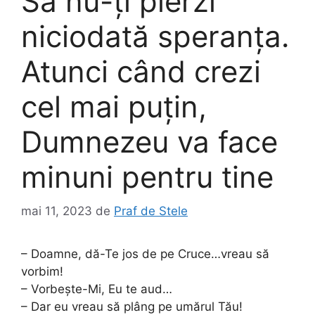
Să nu-ți pierzi
niciodată speranța.
Atunci când crezi
cel mai puțin,
Dumnezeu va face
minuni pentru tine
mai 11, 2023
de
Praf de Stele
– Doamne, dă-Te jos de pe Cruce…vreau să
vorbim!
– Vorbeşte-Mi, Eu te aud…
– Dar eu vreau să plâng pe umărul Tău!