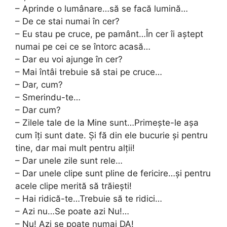
– Aprinde o lumânare…să se facă lumină…
– De ce stai numai în cer?
– Eu stau pe cruce, pe pamânt…În cer îi aştept
numai pe cei ce se întorc acasă…
– Dar eu voi ajunge în cer?
– Mai întâi trebuie să stai pe cruce…
– Dar, cum?
– Smerindu-te…
– Dar cum?
– Zilele tale de la Mine sunt…Primeşte-le aşa
cum îți sunt date. Şi fă din ele bucurie şi pentru
tine, dar mai mult pentru alţii!
– Dar unele zile sunt rele…
– Dar unele clipe sunt pline de fericire…şi pentru
acele clipe merită să trăieşti!
– Hai ridică-te…Trebuie să te ridici…
– Azi nu…Se poate azi Nu!…
– Nu! Azi se poate numai DA!