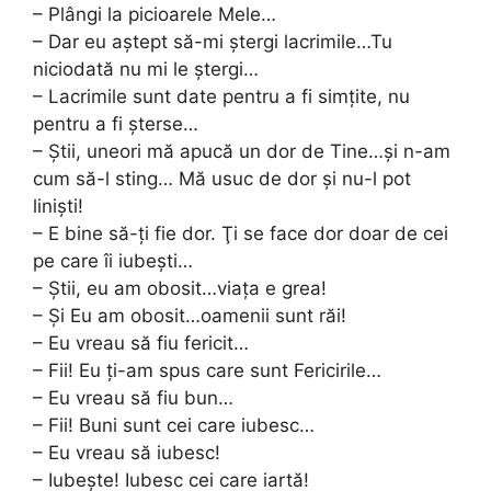
– Plângi la picioarele Mele…
– Dar eu aştept să-mi ştergi lacrimile…Tu
niciodată nu mi le ştergi…
– Lacrimile sunt date pentru a fi simţite, nu
pentru a fi şterse…
– Ştii, uneori mă apucă un dor de Tine…şi n-am
cum să-l sting… Mă usuc de dor şi nu-l pot
linişti!
– E bine să-ţi fie dor. Ţi se face dor doar de cei
pe care îi iubeşti…
– Ştii, eu am obosit…viața e grea!
– Şi Eu am obosit…oamenii sunt răi!
– Eu vreau să fiu fericit…
– Fii! Eu ţi-am spus care sunt Fericirile…
– Eu vreau să fiu bun…
– Fii! Buni sunt cei care iubesc…
– Eu vreau să iubesc!
– Iubeşte! Iubesc cei care iartă!