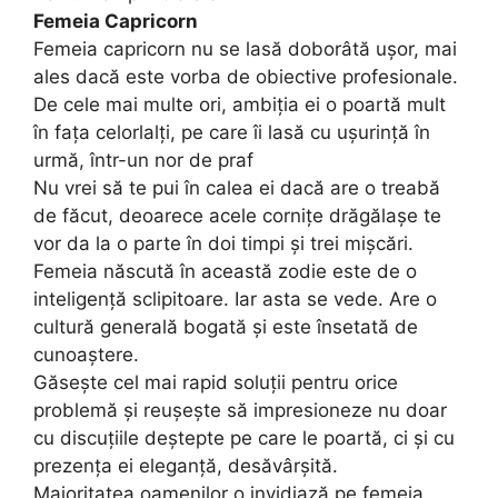
Femeia Capricorn
Femeia capricorn nu se lasă doborâtă ușor, mai
ales dacă este vorba de obiective profesionale.
De cele mai multe ori, ambiția ei o poartă mult
în fața celorlalți, pe care îi lasă cu ușurință în
urmă, într-un nor de praf
Nu vrei să te pui în calea ei dacă are o treabă
de făcut, deoarece acele cornițe drăgălașe te
vor da la o parte în doi timpi și trei mișcări.
Femeia născută în această zodie este de o
inteligență sclipitoare. Iar asta se vede. Are o
cultură generală bogată și este însetată de
cunoaștere.
Găsește cel mai rapid soluții pentru orice
problemă și reușește să impresioneze nu doar
cu discuțiile deștepte pe care le poartă, ci și cu
prezența ei eleganță, desăvârșită.
Majoritatea oamenilor o invidiază pe femeia