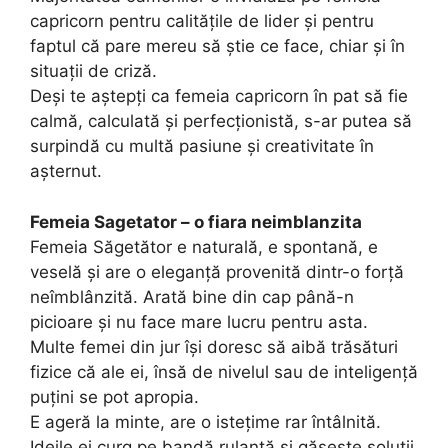
capricorn pentru calitățile de lider și pentru
faptul că pare mereu să știe ce face, chiar și în
situații de criză.
Deși te aștepți ca femeia capricorn în pat să fie
calmă, calculată și perfecționistă, s-ar putea să
surpindă cu multă pasiune și creativitate în
așternut.
Femeia Sagetator – o fiara neimblanzita
Femeia Săgetător e naturală, e spontană, e
veselă și are o eleganță provenită dintr-o forță
neîmblânzită. Arată bine din cap până-n
picioare și nu face mare lucru pentru asta.
Multe femei din jur își doresc să aibă trăsături
fizice că ale ei, însă de nivelul sau de inteligență
puțini se pot apropia.
E ageră la minte, are o istețime rar întâlnită.
Ideile ei curg pe bandă rulantă și găsește soluții