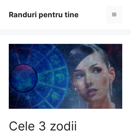
Sari
la
Randuri pentru tine
Meniu
conținut
Cele 3 zodii