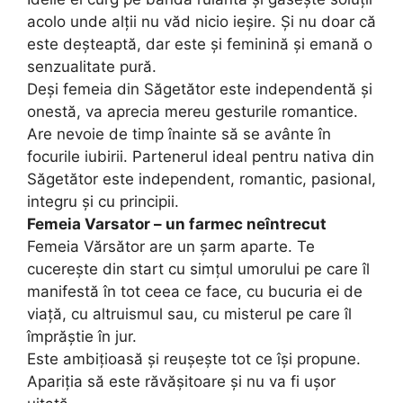
acolo unde alții nu văd nicio ieșire. Și nu doar că
este deșteaptă, dar este și feminină și emană o
senzualitate pură.
Deși femeia din Săgetător este independentă și
onestă, va aprecia mereu gesturile romantice.
Are nevoie de timp înainte să se avânte în
focurile iubirii. Partenerul ideal pentru nativa din
Săgetător este independent, romantic, pasional,
integru și cu principii.
Femeia Varsator – un farmec neîntrecut
Femeia Vărsător are un șarm aparte. Te
cucerește din start cu simțul umorului pe care îl
manifestă în tot ceea ce face, cu bucuria ei de
viață, cu altruismul sau, cu misterul pe care îl
împrăștie în jur.
Este ambițioasă și reușește tot ce își propune.
Apariția să este răvășitoare și nu va fi ușor